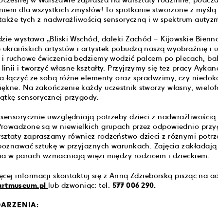
zesnej w Warszawie zaprasza na warsztaty rodzinne, podcza
eniem dla wszystkich zmysłów! To spotkanie stworzone z myślą
, także tych z nadwrażliwością sensoryczną i w spektrum autyz
dzie wystawa „Bliski Wschód, daleki Zachód – Kijowskie Bienna
kraińskich artystów i artystek pobudzą naszą wyobraźnię i u
e i ruchowe ćwiczenia będziemy wodzić palcem po plecach, b
nii i tworzyć własne kształty. Przyjrzymy się też pracy Aykan
a łączyć ze sobą różne elementy oraz spradwzimy, czy niedok
ękne. Na zakończenie każdy uczestnik stworzy własny, wielo
ątkę sensorycznej przygody.
 sensorycznie uwzględniają potrzeby dzieci z nadwrażliwością
Prowadzone są w niewielkich grupach przez odpowiednio prz
ztaty zapraszamy również rodzeństwo dzieci z różnymi potrz
 poznawać sztukę w przyjaznych warunkach. Zajęcia zakładają
a w parach wzmacniają więzi między rodzicem i dzieckiem.
ięcej informacji skontaktuj się z Anną Zdzieborską pisząc na a
rtmuseum.pl
lub dzwoniąc: tel.
577 006 290.
ARZENIA: