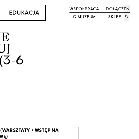
WSPÓŁPRACA
DOŁĄCZ
EN
EDUKACJA
O MUZEUM
SKLEP
search
NE
UJ
(3-6
 (WARSZTATY + WSTĘP NA
WĘ)