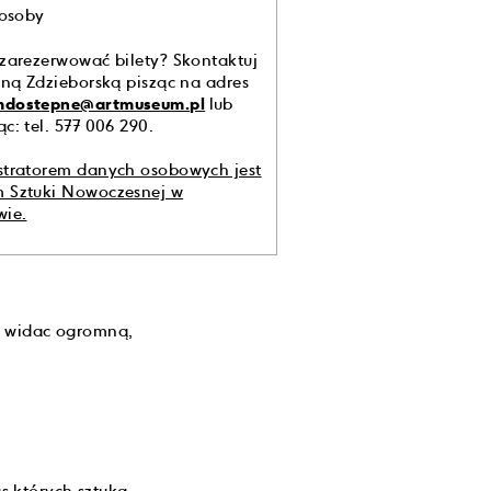
 osoby
zarezerwować bilety? Skontaktuj
nną Zdzieborską pisząc na adres
dostepne@artmuseum.pl
lub
c: tel. 577 006 290.
stratorem danych osobowych jest
 Sztuki Nowoczesnej w
wie.