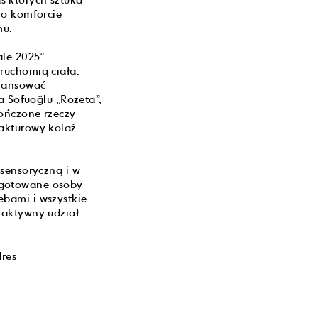
s których sztuka
 o komforcie
mu.
le 2025”.
ruchomią ciała.
alansować
a Sofuoğlu „Rozeta”,
ończone rzeczy
fakturowy kolaż
 sensoryczną i w
ygotowane osoby
ebami i wszystkie
 aktywny udział
dres