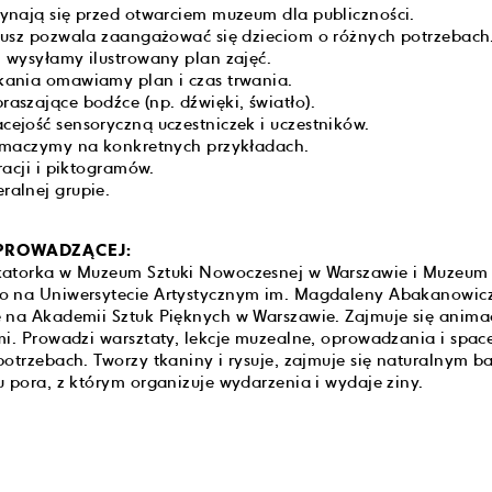
ynają się przed otwarciem muzeum dla publiczności.
iusz pozwala zaangażować się dzieciom o różnych potrzebach
 wysyłamy ilustrowany plan zajęć.
kania omawiamy plan i czas trwania.
aszające bodźce (np. dźwięki, światło).
ejość sensoryczną uczestniczek i uczestników.
łumaczymy na konkretnych przykładach.
racji i piktogramów.
ralnej grupie.
PROWADZĄCEJ:
atorka w Muzeum Sztuki Nowoczesnej w Warszawie i Muzeum Ł
o na Uniwersytecie Artystycznym im. Magdaleny Abakanowicz
 na Akademii Sztuk Pięknych w Warszawie. Zajmuje się animac
mi. Prowadzi warsztaty, lekcje muzealne, oprowadzania i spac
otrzebach. Tworzy tkaniny i rysuje, zajmuje się naturalnym b
u pora, z którym organizuje wydarzenia i wydaje ziny.