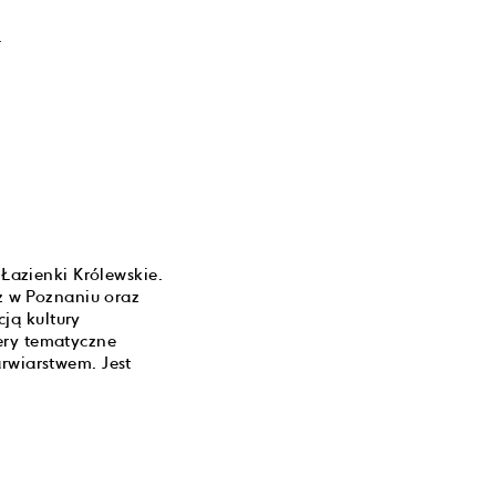
.
azienki Królewskie.
 w Poznaniu oraz
ją kultury
ery tematyczne
arwiarstwem. Jest