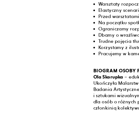
Warsztaty rozpocz
Elastyczny scenar
Przed warsztatami
Na początku spot
Ograniczamy rozpr
Dbamy o wrażliwac
Trudne pojęcia t
Korzystamy z ilust
Pracujemy w kame
BIOGRAM OSOBY 
Ola Skorupka
– eduk
Ukończyła Malarstw
Badania Artystyczne
i sztukami wizualny
dla osób o różnych p
członkinią kolektyw