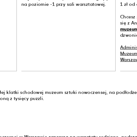
na poziomie -1 przy sali warsztatowej.
1 zł od
Chcesz 
się z A
muzeum
dzwonią
Admini
Muzeum
Warsza