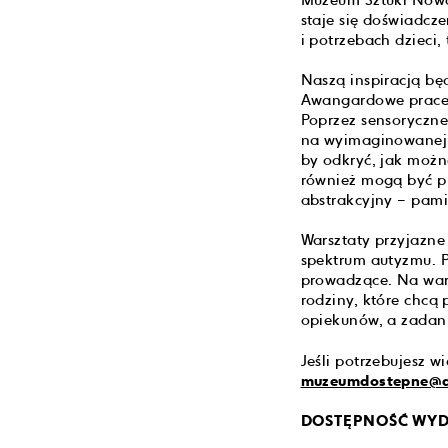
Muzeum Sztuki Nowoc
staje się doświadcz
i potrzebach dzieci
Naszą inspiracją bę
Awangardowe prace u
Poprzez sensoryczn
na wyimaginowanej li
by odkryć, jak możn
również mogą być pi
abstrakcyjny – pami
Warsztaty przyjazne
spektrum autyzmu. 
prowadzące. Na wars
rodziny, które chcą
opiekunów, a zadani
Jeśli potrzebujesz w
muzeumdostepne@a
DOSTĘPNOŚĆ WYD