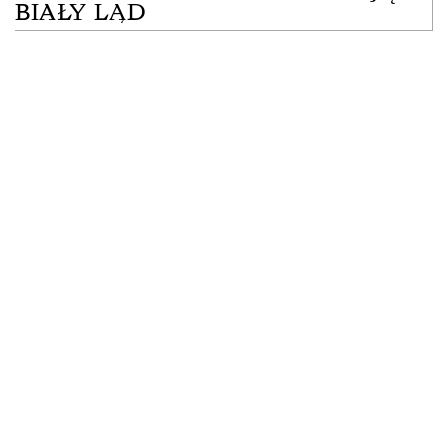
BIAŁY LĄD
K
AM