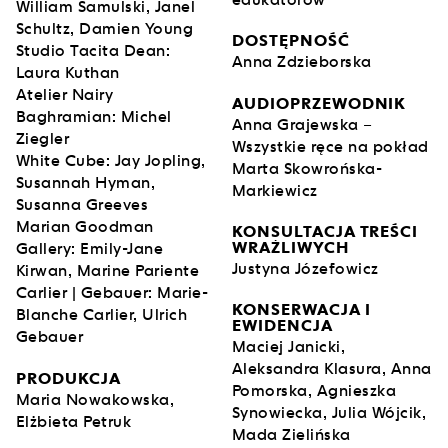
William Samulski, Janel
odsłony w MSN-ie jako
KAIROS / WARIACJE
Schultz, Damien Young
DUCHOLOGICZNE
.
DOSTĘPNOŚĆ
Studio Tacita Dean:
Anna Zdzieborska
Laura Kuthan
Mehretu jest członkinią Amerykańskiej Akademii
Atelier Nairy
AUDIOPRZEWODNIK
Sztuki i Literatury, Amerykańskiej Akademii Sztuk i
Baghramian: Michel
Anna Grajewska –
Nauk, amerykańskiego stowarzyszenia National
Ziegler
Wszystkie ręce na pokład
Academy of Design oraz Etiopskiej Akademii Nauk.
White Cube: Jay Jopling,
Marta Skowrońska-
Zasiada w radzie Whitney Museum of American Art,
Susannah Hyman,
Markiewicz
zarządzie American Academy in Berlin, której jest
Susanna Greeves
wychowanką, w Radzie Powszechnej przy Zeitz
Marian Goodman
KONSULTACJA TREŚCI
MOCAA | Museum of Contemporary Art Africa oraz
WRAŻLIWYCH
Gallery: Emily-Jane
zarządzie rezydencji artystycznej i platformy
Justyna Józefowicz
Kirwan, Marine Pariente
kulturalnej Denniston Hill, którą również zakładała.
Carlier | Gebauer: Marie-
KONSERWACJA I
Blanche Carlier, Ulrich
EWIDENCJA
Gebauer
Maciej Janicki,
Aleksandra Klasura, Anna
PRODUKCJA
Pomorska, Agnieszka
Maria Nowakowska,
Synowiecka, Julia Wójcik,
Elżbieta Petruk
Mada Zielińska