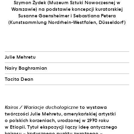
Szymon Żydek (Muzeum Sztuki Nowoczesnej w
Warszawie) na podstawie koncepcji kuratorskiej
Susanne Gaensheimer i Sebastiana Petera
(Kunstsammlung Nordrhein-Westfalen, Düsseldorf)
Julie Mehretu
Nairy Baghramian
Tacita Dean
Kairos / Wariacje duchologiczne
to wystawa
twórczości Julie Mehretu, amerykańskiej artystki
o polskich korzeniach, urodzonej w 1970 roku
w Etiopii. Tytuł ekspozycji łączy ideę antycznego
kairosu – krytycznego punktu zwrotnego –