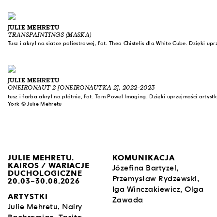
utrwalonymi kategoriami. Po zakończeniu rezydencji
Mehretu związała się z harlemską galerią The Project,
założoną przez krytyka sztuki Christiana Haye’a.
JULIE MEHRETU
TRANSPAINTINGS (MASKA)
Tusz i akryl na siatce poliestrowej, fot. Theo Chistelis dla White Cube. Dzięki up
Julie Mehretu była wielokrotnie nagradzana, m.in.
prestiżową MacArthur Award (2005), stypendium im.
Guny S. Mundheim przyznawanym przez Akademię
Amerykańską w Berlinie (2007), a także nagrodą
JULIE MEHRETU
ONEIRONAUT 2 [ONEIRONAUTKA 2], 2022–2023
Medal of Arts Departamentu Stanu USA (2015); w
tusz i farba akryl na płótnie, fot. Tom Powel Imaging. Dzięki uprzejmości arty
2025 roku otrzymała Order Sztuki i Literatury
York © Julie Mehretu
Ministerstwa Kultury Republiki Francuskiej. W 2020
roku znalazła się na liście stu najbardziej
wpływowych osobowości magazynu „TIME”. W 2024
roku w chicagowskim Obama Presidential Center
zainstalowano zamówiony u Mehretu
JULIE MEHRETU.
KOMUNIKACJA
wielkoformatowy (26 × 8 metrów) witrażowy mural
KAIROS / WARIACJE
Józefina Bartyzel,
DUCHOLOGICZNE
pt.
Uprising of the Sun
[Insurekcja Słońca]. Ponadto
Przemysław Rydzewski,
20.03–30.08.2026
realizowała wielkoskalowe zamówienia malarskie na
Iga Winczakiewicz, Olga
ARTYSTKI
Mural
(2009) do holu wejściowego nowojorskiej
Zawada
Julie Mehretu, Nairy
siedziby banku inwestycyjnego Goldman Sachs oraz