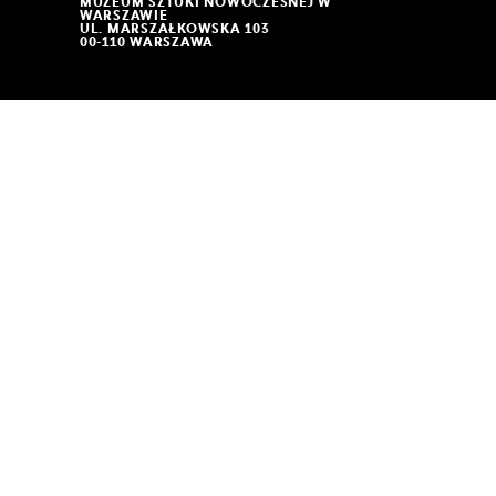
MUZEUM SZTUKI NOWOCZESNEJ W
WARSZAWIE
UL. MARSZAŁKOWSKA 103
00-110 WARSZAWA