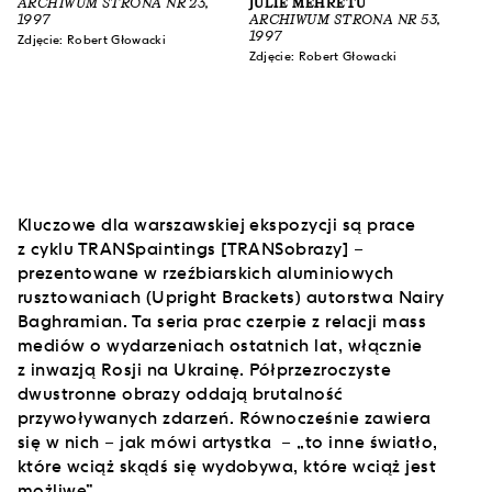
ARCHIWUM STRONA NR 23,
JULIE MEHRETU
1997
ARCHIWUM STRONA NR 53,
1997
Zdjęcie: Robert Głowacki
Zdjęcie: Robert Głowacki
Kluczowe dla warszawskiej ekspozycji są prace
z cyklu TRANSpaintings [TRANSobrazy] –
prezentowane w rzeźbiarskich aluminiowych
rusztowaniach (Upright Brackets) autorstwa Nairy
Baghramian. Ta seria prac czerpie z relacji mass
mediów o wydarzeniach ostatnich lat, włącznie
z inwazją Rosji na Ukrainę. Półprzezroczyste
dwustronne obrazy oddają brutalność
przywoływanych zdarzeń. Równocześnie zawiera
się w nich – jak mówi artystka – „to inne światło,
które wciąż skądś się wydobywa, które wciąż jest
możliwe”.