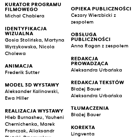
KURATOR PROGRAMU
OPIEKA PUBLICZNOŚCI
FILMOWEGO
Cezary Wierzbicki z
Michał Chabiera
zespołem
IDENTYFIKACJA
WIZUALNA
OBSŁUGA
PUBLICZNOŚCI
Gosia Stolińska, Martyna
Anna Ragan z zespołem
Wyrzykowska, Nicola
Cholewa
REDAKCJA
PROWADZĄCA
ANIMACJA
Aleksandra Urbańska
Frederik Sutter
REDAKCJA TEKSTÓW
MODEL 3D WYSTAWY
Błażej Bauer
Aleksander Kalinowski,
Aleksandra Urbańska
Ewa Hiller
TŁUMACZENIA
REALIZACJA WYSTAWY
Błażej Bauer
Hleb Burnasheu, Yauheni
Chernichenka, Marek
KOREKTA
Franczak, Aliaksandr
Lingventa