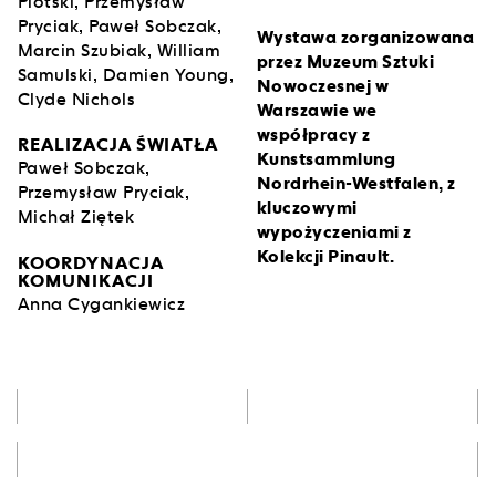
Plotski, Przemysław
Pryciak, Paweł Sobczak,
Wystawa zorganizowana
Marcin Szubiak, William
przez Muzeum Sztuki
Samulski, Damien Young,
Nowoczesnej w
Clyde Nichols
Warszawie we
współpracy z
REALIZACJA ŚWIATŁA
Kunstsammlung
Paweł Sobczak,
Nordrhein-Westfalen, z
Przemysław Pryciak,
kluczowymi
Michał Ziętek
wypożyczeniami z
Kolekcji Pinault.
KOORDYNACJA
KOMUNIKACJI
Anna Cygankiewicz