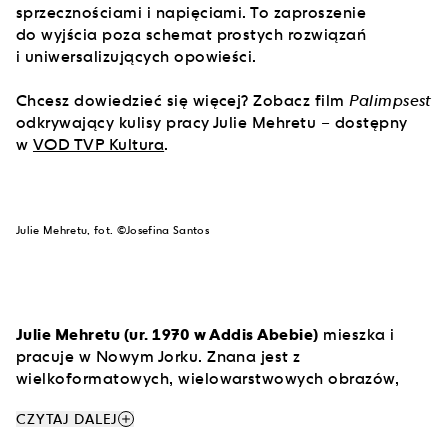
sprzecznościami i napięciami. To zaproszenie
do wyjścia poza schemat prostych rozwiązań
i uniwersalizujących opowieści.
Chcesz dowiedzieć się więcej? Zobacz film
Palimpsest
odkrywający kulisy pracy Julie Mehretu – dostępny
w
VOD TVP Kultura
.
Julie Mehretu, fot. ©Josefina Santos
Julie Mehretu (ur. 1970 w Addis Abebie)
mieszka i
pracuje w Nowym Jorku. Znana jest z
wielkoformatowych, wielowarstwowych obrazów,
które łączą język kartografii, urbanistyki, mediów
add
CZYTAJ DALEJ
cyfrowych i abstrakcji. Przed ukończeniem siódmego
roku życia została ewakuowana z Etiopii do Stanów