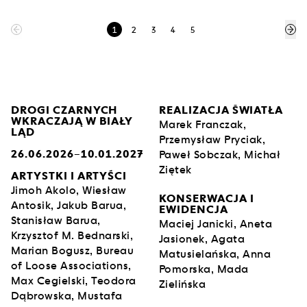
1
2
3
4
5
DROGI CZARNYCH
REALIZACJA ŚWIATŁA
WKRACZAJĄ W BIAŁY
Marek Franczak,
LĄD
Przemysław Pryciak,
26.06.2026–10.01.2027
Paweł Sobczak, Michał
Ziętek
ARTYSTKI I ARTYŚCI
Jimoh Akolo, Wiesław
KONSERWACJA I
Antosik, Jakub Barua,
EWIDENCJA
Stanisław Barua,
Maciej Janicki, Aneta
Krzysztof M. Bednarski,
Jasionek, Agata
Marian Bogusz, Bureau
Matusielańska, Anna
of Loose Associations,
Pomorska, Mada
Max Cegielski, Teodora
Zielińska
Dąbrowska, Mustafa