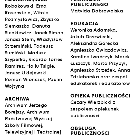
PUBLICZNEGO
Robakowski, Erna
Matylda Dobrowolska
Rosenstein, Witold
Rozmysłowicz, Zbyszko
EDUKACJA
Siemaszko, Danuta
Weronika Adamska,
Sienkiewicz, Janek Simon,
Jakub Drzewiecki,
Jonasz Stern, Władysław
Aleksandra Górecka,
Strzemiński, Tadeusz
Agnieszka Gwiazdowicz,
Sumiński, Mariusz
Karolina Iwańczyk, Marek
Szyperko, Ricardo Torres
Łuszczyk, Marta Przybył,
Ramirez, Hailu Tsigie,
Agnieszka Strzeżek, Anna
Janusz Uklejewski,
Zdzieborska oraz zespół
Roman Wionczek, Paulin
edukatorek i edukatorów
Wojtyna
OPIEKA PUBLICZNOŚCI
ARCHIWA
Cezary Wierzbicki z
Archiwum Jerzego
zespołem opiekunek
Borejszy, Archiwum
publiczności
Państwowej Wyższej
Szkoły Filmowej,
OBSŁUGA
Telewizyjnej i Teatralnej
PUBLICZNOŚCI