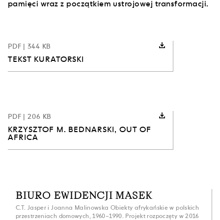
pamięci wraz z początkiem ustrojowej transformacji.
PDF
| 344 KB
TEKST KURATORSKI
PDF
| 206 KB
KRZYSZTOF M. BEDNARSKI, OUT OF
AFRICA
BIURO EWIDENCJI MASEK
C.T. Jasper i Joanna Malinowska Obiekty afrykańskie w polskich
przestrzeniach domowych, 1960–1990. Projekt rozpoczęty w 2016