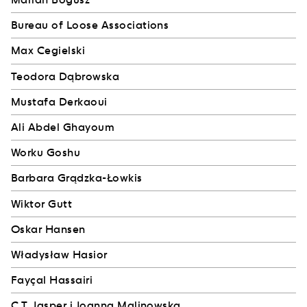
Bureau of Loose Associations
Max Cegielski
Teodora Dąbrowska
Mustafa Derkaoui
Ali Abdel Ghayoum
Worku Goshu
Barbara Grądzka-Łowkis
Wiktor Gutt
Oskar Hansen
Władysław Hasior
Fayçal Hassairi
C.T. Jasper i Joanna Malinowska