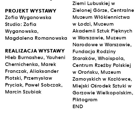
Ziemi Lubuskiej w
Zielonej Górze, Centralne
PROJEKT WYSTAWY
Muzeum Włókiennictwa
Zofia Wyganowska
w Łodzi, Muzeum
Studio: Zofia
Akademii Sztuk Pięknych
Wyganowska,
w Warszawie, Muzeum
Magdalena Romanowska
Narodowe w Warszawie,
REALIZACJA WYSTAWY
Fundacja Rodziny
Hleb Burnasheu, Yauheni
Staraków, Whoispola,
Chernichenka, Marek
Centrum Rzeźby Polskiej
Franczak, Aliaksander
w Orońsku, Muzeum
Plotski, Przemysław
Zamoyskich w Kozłówce,
Pryciak, Paweł Sobczak,
Miejski Ośrodek Sztuki w
Marcin Szubiak
Gorzowie Wielkopolskim,
Piktogram
END