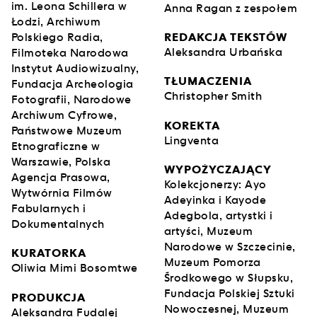
im. Leona Schillera w
Anna Ragan z zespołem
Łodzi, Archiwum
Polskiego Radia,
REDAKCJA TEKSTÓW
Aleksandra Urbańska
Filmoteka Narodowa
Instytut Audiowizualny,
TŁUMACZENIA
Fundacja Archeologia
Christopher Smith
Fotografii, Narodowe
Archiwum Cyfrowe,
KOREKTA
Państwowe Muzeum
Lingventa
Etnograficzne w
Warszawie, Polska
WYPOŻYCZAJĄCY
Agencja Prasowa,
Kolekcjonerzy: Ayo
Wytwórnia Filmów
Adeyinka i Kayode
Fabularnych i
Adegbola, artystki i
Dokumentalnych
artyści, Muzeum
Narodowe w Szczecinie,
KURATORKA
Muzeum Pomorza
Oliwia Mimi Bosomtwe
Środkowego w Słupsku,
Fundacja Polskiej Sztuki
PRODUKCJA
Nowoczesnej, Muzeum
Aleksandra Fudalej