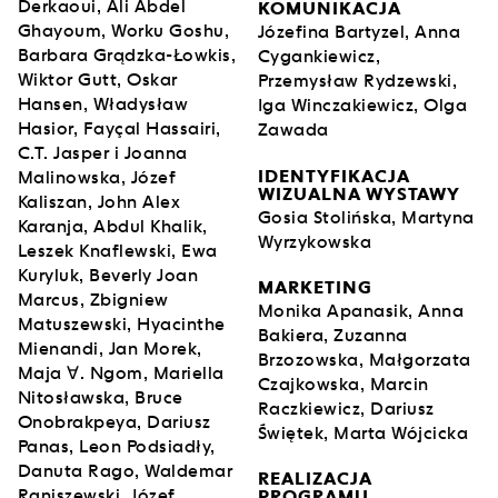
Derkaoui, Ali Abdel
KOMUNIKACJA
Ghayoum, Worku Goshu,
Józefina Bartyzel, Anna
Barbara Grądzka-Łowkis,
Cygankiewicz,
Wiktor Gutt, Oskar
Przemysław Rydzewski,
Hansen, Władysław
Iga Winczakiewicz, Olga
Hasior, Fayçal Hassairi,
Zawada
C.T. Jasper i Joanna
IDENTYFIKACJA
Malinowska, Józef
WIZUALNA WYSTAWY
Kaliszan, John Alex
Gosia Stolińska, Martyna
Karanja, Abdul Khalik,
Wyrzykowska
Leszek Knaflewski, Ewa
Kuryluk, Beverly Joan
MARKETING
Marcus, Zbigniew
Monika Apanasik, Anna
Matuszewski, Hyacinthe
Bakiera, Zuzanna
Mienandi, Jan Morek,
Brzozowska, Małgorzata
Maja ∀. Ngom, Mariella
Czajkowska, Marcin
Nitosławska, Bruce
Raczkiewicz, Dariusz
Onobrakpeya, Dariusz
Świętek, Marta Wójcicka
Panas, Leon Podsiadły,
Danuta Rago, Waldemar
REALIZACJA
Raniszewski, Józef
PROGRAMU