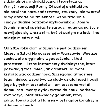
z działalnością dydaktyczną i teoretyczną.
W myśl koncepcji Formy Otwartej architektura
nie powinna narzucać sztywnej struktury, ale tworzyć
ramy otwarte na zmienność, współdziałanie
i indywidualne potrzeby użytkowników. Dom w
Szuminie miał spełniać te zasady, reagując na życie,
rozwijając się wraz z nim, być otwartym na ludzi i na
relacje między nimi.
Od 2014 roku dom w Szuminie jest oddziałem
Muzeum Sztuki Nowoczesnej w Warszawie. Wnętrze
zachowało oryginalne wyposażenie, układ
przestrzeni i liczne instrumenty dydaktyczne, które
pozwalają zrozumieć, jak architektura może
kształtować codzienność. Szczególną atmosferę
tego miejsca współtworzą ślady działalności i pasji
jego byłych mieszkańców – umieszczone wokół
domu instrumenty dydaktyczne do nauki podstaw
kompozycji oraz drewniany gołębnik, który –
jak żartowała Zofia Hansen – był najdoskonalszym
dziełem jej męża.