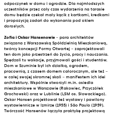
odpoczynek w domu i ogrodzie. Dla najmłodszych
uczestników przez cały czas wydarzenia na tarasie
domu będzie czekał mały kącik z kartkami, kredkami
i propozycją zadań do wykonania pod okiem
dorosłych.
Zofia i Oskar Hansenowie
– para architektów
związana z Warszawską Spółdzielnią Mieszkaniową,
twórcy koncepcji Formy Otwartej – zaprojektowali
ten dom jako przestrzeń do życia, pracy i nauczania.
Spędzali tu wakacje, przyjmowali gości i studentów.
Dom w Szuminie był ich działką, ogrodem,
pracownią, z czasem domem całorocznym, ale też –
w całej swojej skromnej skali – manifestem ich idei
architektury. Wspólnie stworzyli m.in. osiedla
mieszkaniowe w Warszawie (Rakowiec, Przyczółek
Grochowski) oraz w Lublinie (LSM os. Słowackiego).
Oskar Hansen projektował też wystawy i pawilony
wystawiennicze w Izmirze (1955) i São Paulo (1959).
Twórczość Hansenów łączyła praktykę projektową