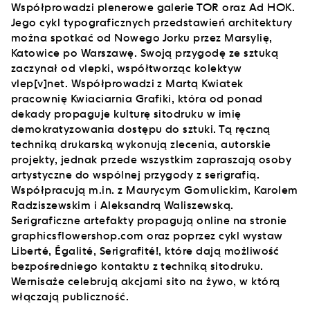
Współprowadzi plenerowe galerie TOR oraz Ad HOK.
Jego cykl typograficznych przedstawień architektury
można spotkać od Nowego Jorku przez Marsylię,
Katowice po Warszawę. Swoją przygodę ze sztuką
zaczynał od vlepki, współtworząc kolektyw
vlep[v]net. Współprowadzi z Martą Kwiatek
pracownię Kwiaciarnia Grafiki, która od ponad
dekady propaguje kulturę sitodruku w imię
demokratyzowania dostępu do sztuki. Tą ręczną
techniką drukarską wykonują zlecenia, autorskie
projekty, jednak przede wszystkim zapraszają osoby
artystyczne do wspólnej przygody z serigrafią.
Współpracują m.in. z Maurycym Gomulickim, Karolem
Radziszewskim i Aleksandrą Waliszewską.
Serigraficzne artefakty propagują online na stronie
graphicsflowershop.com oraz poprzez cykl wystaw
Liberté, Égalité, Serigrafité!, które dają możliwość
bezpośredniego kontaktu z techniką sitodruku.
Wernisaże celebrują akcjami sito na żywo, w którą
włączają publiczność.