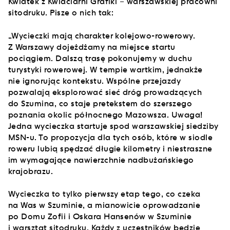
Kwiatek z Kwiaciarni Grafiki – warszawskiej pracowni
sitodruku. Pisze o nich tak:
„Wycieczki mają charakter kolejowo-rowerowy.
Z Warszawy dojeżdżamy na miejsce startu
pociągiem. Dalszą trasę pokonujemy w duchu
turystyki rowerowej. W tempie wartkim, jednakże
nie ignorując kontekstu. Wspólne przejazdy
pozwalają eksplorować sieć dróg prowadzących
do Szumina, co staje pretekstem do szerszego
poznania okolic północnego Mazowsza. Uwaga!
Jedna wycieczka startuje spod warszawskiej siedziby
MSN-u. To propozycja dla tych osób, które w siodle
roweru lubią spędzać długie kilometry i niestraszne
im wymagające nawierzchnie nadbużańskiego
krajobrazu.
Wycieczka to tylko pierwszy etap tego, co czeka
na Was w Szuminie, a mianowicie oprowadzanie
po Domu Zofii i Oskara Hansenów w Szuminie
i warsztat sitodruku. Każdy z uczestników będzie