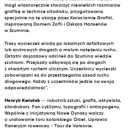
mógł własnoręcznie stworzyć niewielkich rozmiarów
grafikę w technice sitodruku, przygotowaną
specjalnie na tę okazję przez Kwiaciarnię Grafiki,
inspirowaną Domem Zofii i Oskara Hansenów
w Szuminie.
Trasy wycieczek wiodą po lokalnych asfaltowych
lub szutrowych drogach o małym natężeniu ruchu.
Ostatni dojazdowy odcinek do Szumina wiedzie
szutrami. Przejazdy odbywają się po drogach
z otwartym ruchem ulicznym. Uczestnicy wycieczki
zobowiązani są do przestrzegania zasad ruchu
drogowego. Każdy z uczestników jedzie na swoją
odpowiedzialność”.
Henryk Kwiatek
— robotnik sztuki, grafik, aktywista,
sitodrukarz. Fan cyklizmu, typografii i antropogenu.
Wspólnie z inicjatywną Nowe Dynasy walczy
o uratowanie toru kolarskiego Orzeł. Uprawia
flaneryzm rowerowy – Tour de Varsovie.