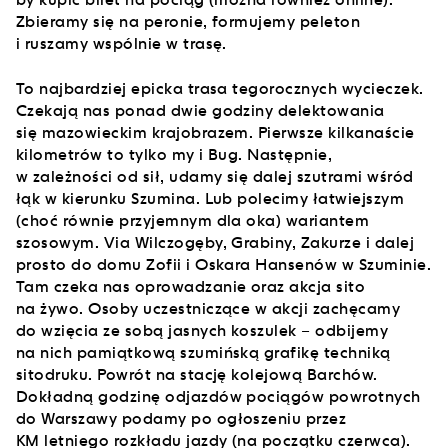
Zbieramy się na peronie, formujemy peleton
i ruszamy wspólnie w trasę.
To najbardziej epicka trasa tegorocznych wycieczek.
Czekają nas ponad dwie godziny delektowania
się mazowieckim krajobrazem. Pierwsze kilkanaście
kilometrów to tylko my i Bug. Następnie,
w zależności od sił, udamy się dalej szutrami wśród
łąk w kierunku Szumina. Lub polecimy łatwiejszym
(choć równie przyjemnym dla oka) wariantem
szosowym. Via Wilczogęby, Grabiny, Zakurze i dalej
prosto do domu Zofii i Oskara Hansenów w Szuminie.
Tam czeka nas oprowadzanie oraz akcja sito
na żywo. Osoby uczestniczące w akcji zachęcamy
do wzięcia ze sobą jasnych koszulek – odbijemy
na nich pamiątkową szumińską grafikę techniką
sitodruku. Powrót na stację kolejową Barchów.
Dokładną godzinę odjazdów pociągów powrotnych
do Warszawy podamy po ogłoszeniu przez
KM letniego rozkładu jazdy (na początku czerwca).