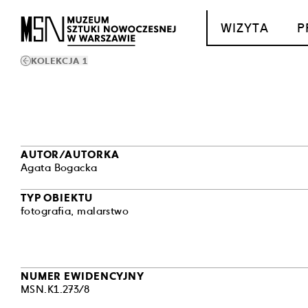
T_GO_TO_CONTENT
WIZYTA
P
KOLEKCJA 1
AUTOR/AUTORKA
Agata Bogacka
TYP OBIEKTU
fotografia
,
malarstwo
NUMER EWIDENCYJNY
MSN.K1.273/8