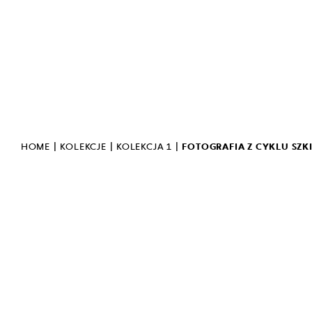
OCHRONA DANYCH
OSOBOWYCH
STANDARDY OCHRONY
MAŁOLETNICH
BIULETYN INFORMACJI
PUBLICZNEJ
INWERSJA
POLSKI JĘZYK MIGOWY
|
|
|
HOME
KOLEKCJE
KOLEKCJA 1
FOTOGRAFIA Z CYKLU SZ