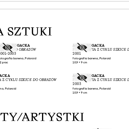
 SZTUKI
AGATA BOGACKA
AGATA BOGACKA
SZKICE DO OBRAZÓW
FOTOGRAFIA Z CYKLU
SZKICE 
2001–2003
2001
otografia barwna, Polaroid
fotografia barwna, Polaroid
2 prac
10,9 × 9 cm
GACKA
AGATA BOGACKA
A Z CYKLU
SZKICE DO OBRAZÓW
FOTOGRAFIA Z CYKLU
SZKICE 
2003
na, Polaroid
fotografia barwna, Polaroid
10,9 × 9 cm
STY/ARTYSTKI