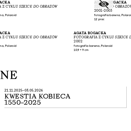
GACKA
AGATA BOGACKA
A Z CYKLU
SZKICE DO OBRAZÓW
SZKICE DO OBRAZÓ
2001–2003
na, Polaroid
fotografia barwna, Polaro
12 prac
GACKA
AGATA BOGACKA
A Z CYKLU
SZKICE DO OBRAZÓW
FOTOGRAFIA Z CYKLU
SZKICE 
2002
na, Polaroid
fotografia barwna, Polaroid
10,9 × 9 cm
ANE
21.11.2025–03.05.2026
KWESTIA KOBIECA
1550–2025