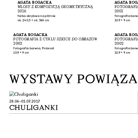
AGATA BOGACKA
AGATA BO
WŁOSY Z KOMPOZYCJĄ GEOMETRYCZNĄ
FOTOGRAFI
2016
2001
farba akrylowa na płótnie
fotografia barw
ok. 240,5 × ok. 360 cm
10,9 × 9 cm
AGATA BOGACKA
AGATA BO
FOTOGRAFIA Z CYKLU
SZKICE DO OBRAZÓW
FOTOGRAFI
2002
2002
fotografia barwna, Polaroid
fotografia barw
10,9 × 9 cm
10,9 × 9 cm
WYSTAWY POWIĄZ
28.06–01.07.2017
CHULIGANKI