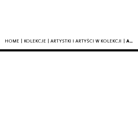
MUZEUM SZTUKI NOWOCZESNEJ W
WARSZAWIE
UL. MARSZAŁKOWSKA 103
00-110 WARSZAWA
|
|
|
HOME
KOLEKCJE
ARTYSTKI I ARTYŚCI W KOLEKCJI
AGATA BOGACKA
MUZEUM ZAMKNIĘTE