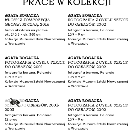
PRACE W KOLEKCJI
emocjonalne. Od 2018 roku odeszła od malarstwa
figuratywnego na rzecz abstrakcji. Zaczęła
koncentrować się na samej strukturze malarskiej,
AGATA BOGACKA
AGATA BOGACKA
tworząc przenikające się figury geometryczne i
WŁOSY Z KOMPOZYCJĄ
FOTOGRAFIA Z CYKLU
SZKICE
GEOMETRYCZNĄ
, 2016
DO OBRAZÓW
, 2002
barwne gradienty. Abstrakcje artystki są wyrazem
farba akrylowa na płótnie
fotografia barwna, Polaroid
obserwacji rzeczywistości: przenikających się,
ok. 240,5 × ok. 360 cm
10,9 × 9 cm
Kolekcja Muzeum Sztuki Nowoczesnej
Kolekcja Muzeum Sztuki Nowoczesnej
zradykalizowanych tendencji politycznych,
w Warszawie
w Warszawie
obyczajowych i społecznych. Jej twórczość
figuratywna koncentrowała uwagę widza na
AGATA BOGACKA
AGATA BOGACKA
postaciach przedstawionych na płótnie, a nasycone
FOTOGRAFIA Z CYKLU
SZKICE
FOTOGRAFIA Z CYKLU
SZKICE
emocjami abstrakcje skłaniają do autorefleksji.
DO OBRAZÓW
, 2001
DO OBRAZÓW
, 2002
fotografia barwna, Polaroid
fotografia barwna, Polaroid
10,9 × 9 cm
10,9 × 9 cm
(M.W.)
Kolekcja Muzeum Sztuki Nowoczesnej
Kolekcja Muzeum Sztuki Nowoczesnej
w Warszawie
w Warszawie
AGATA BOGACKA
AGATA BOGACKA
SZKICE DO OBRAZÓW
, 2001–
FOTOGRAFIA Z CYKLU
SZKICE
2003
DO OBRAZÓW
, 2002
fotografia barwna, Polaroid
fotografia barwna, Polaroid
12 prac
10,9 × 9 cm
Kolekcja Muzeum Sztuki Nowoczesnej
Kolekcja Muzeum Sztuki Nowoczesnej
w Warszawie
w Warszawie