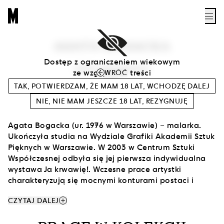
AGATA BOGACKA
Dostęp z ograniczeniem wiekowym
DATA URODZENIA
ze względu na treści
WRÓĆ
1976
TAK, POTWIERDZAM, ŻE MAM
18
LAT, WCHODZĘ DALEJ
WŁOSY Z KOMPOZYCJĄ GEOMETRYCZNĄ
, 2016
NIE, NIE MAM JESZCZE
18
LAT, REZYGNUJĘ
Agata Bogacka (ur. 1976 w Warszawie) – malarka.
Ukończyła studia na Wydziale Grafiki Akademii Sztuk
Pięknych w Warszawie. W 2003 w Centrum Sztuki
Współczesnej odbyła się jej pierwsza indywidualna
wystawa Ja krwawię!. Wczesne prace artystki
charakteryzują się mocnymi konturami postaci i
ograniczoną gamą barw, w których dominuje
add
CZYTAJ DALEJ
szarość. Malarka wykorzystywała wątki
autobiograficzne, zapisując na płótnach swoje stany