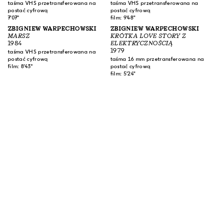
taśma VHS przetransferowana na
taśma VHS przetransferowana na
postać cyfrową
postać cyfrową
7'07"
film: 9'48"
ZBIGNIEW WARPECHOWSKI
ZBIGNIEW WARPECHOWSKI
MARSZ
KRÓTKA LOVE STORY Z
1984
ELEKTRYCZNOŚCIĄ
1979
taśma VHS przetransferowana na
postać cyfrową
taśma 16 mm przetransferowana na
film: 8'43"
postać cyfrową
film: 5'24"
ZAPISZ SIĘ DO NASZEGO NEWSLETTERA