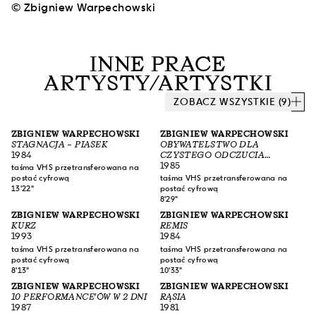
© Zbigniew Warpechowski
INNE PRACE
ARTYSTY/ARTYSTKI
ZOBACZ WSZYSTKIE (9)
ZBIGNIEW WARPECHOWSKI
ZBIGNIEW WARPECHOWSKI
STAGNACJA – PIASEK
OBYWATELSTWO DLA
1984
CZYSTEGO ODCZUCIA
KAZIMIERZA MALEWICZA
1985
taśma VHS przetransferowana na
postać cyfrową
taśma VHS przetransferowana na
13'22"
postać cyfrową
8'29"
ZBIGNIEW WARPECHOWSKI
ZBIGNIEW WARPECHOWSKI
KURZ
REMIS
1993
1984
taśma VHS przetransferowana na
taśma VHS przetransferowana na
postać cyfrową
postać cyfrową
8'13"
10'33"
ZBIGNIEW WARPECHOWSKI
ZBIGNIEW WARPECHOWSKI
10 PERFORMANCE'ÓW W 2 DNI
RĄSIA
1987
1981