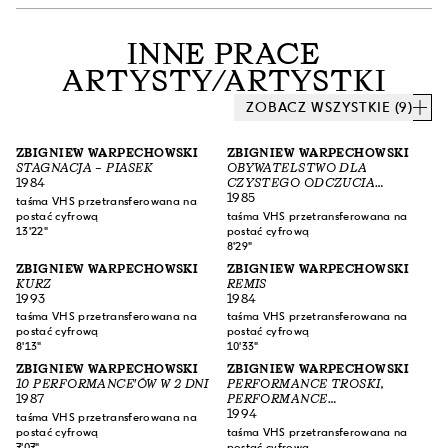
INNE PRACE
ARTYSTY/ARTYSTKI
ZOBACZ WSZYSTKIE (9)
ZBIGNIEW WARPECHOWSKI
ZBIGNIEW WARPECHOWSKI
STAGNACJA – PIASEK
OBYWATELSTWO DLA
1984
CZYSTEGO ODCZUCIA
KAZIMIERZA MALEWICZA
1985
taśma VHS przetransferowana na
postać cyfrową
taśma VHS przetransferowana na
13'22"
postać cyfrową
8'29"
ZBIGNIEW WARPECHOWSKI
ZBIGNIEW WARPECHOWSKI
KURZ
REMIS
1993
1984
taśma VHS przetransferowana na
taśma VHS przetransferowana na
postać cyfrową
postać cyfrową
8'13"
10'33"
ZBIGNIEW WARPECHOWSKI
ZBIGNIEW WARPECHOWSKI
10 PERFORMANCE'ÓW W 2 DNI
PERFORMANCE TROSKI,
1987
PERFORMANCE
ZOBOWIĄZANIA
1994
taśma VHS przetransferowana na
postać cyfrową
taśma VHS przetransferowana na
7'07"
postać cyfrową