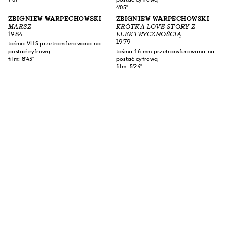
4'05"
ZBIGNIEW WARPECHOWSKI
ZBIGNIEW WARPECHOWSKI
MARSZ
KRÓTKA LOVE STORY Z
1984
ELEKTRYCZNOŚCIĄ
1979
taśma VHS przetransferowana na
postać cyfrową
taśma 16 mm przetransferowana na
film: 8'43"
postać cyfrową
film: 5'24"
ZAPISZ SIĘ DO NASZEGO NEWSLETTERA
SUBSKRYBUJ