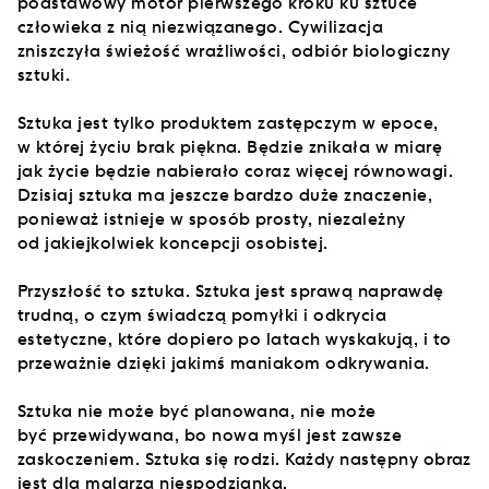
podstawowy motor pierwszego kroku ku sztuce
człowieka z nią niezwiązanego. Cywilizacja
zniszczyła świeżość wrażliwości, odbiór biologiczny
sztuki.
Sztuka jest tylko produktem zastępczym w epoce,
w której życiu brak piękna. Będzie znikała w miarę
jak życie będzie nabierało coraz więcej równowagi.
Dzisiaj sztuka ma jeszcze bardzo duże znaczenie,
ponieważ istnieje w sposób prosty, niezależny
od jakiejkolwiek koncepcji osobistej.
Przyszłość to sztuka. Sztuka jest sprawą naprawdę
trudną, o czym świadczą pomyłki i odkrycia
estetyczne, które dopiero po latach wyskakują, i to
przeważnie dzięki jakimś maniakom odkrywania.
Sztuka nie może być planowana, nie może
być przewidywana, bo nowa myśl jest zawsze
zaskoczeniem. Sztuka się rodzi. Każdy następny obraz
jest dla malarza niespodzianką.