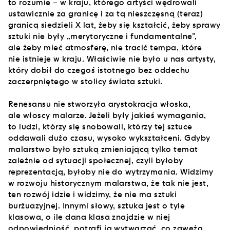
to rozumie – w kraju, którego artyści wędrowali
ustawicznie za granicę i za tą nieszczęsną (teraz)
granicą siedzieli X lat, żeby się kształcić, żeby sprawy
sztuki nie były „merytoryczne i fundamentalne”,
ale żeby mieć atmosferę, nie tracić tempa, które
nie istnieje w kraju. Właściwie nie było u nas artysty,
który dobił do czegoś istotnego bez oddechu
zaczerpniętego w stolicy świata sztuki.
Renesansu nie stworzyła arystokracja włoska,
ale włoscy malarze. Jeżeli były jakieś wymagania,
to ludzi, którzy się snobowali, którzy tej sztuce
oddawali dużo czasu, wysoko wykształceni. Gdyby
malarstwo było sztuką zmieniającą tylko temat
zależnie od sytuacji społecznej, czyli byłoby
reprezentacją, byłoby nie do wytrzymania. Widzimy
w rozwoju historycznym malarstwa, że tak nie jest,
ten rozwój idzie i widzimy, że nie ma sztuki
burżuazyjnej. Innymi słowy, sztuka jest o tyle
klasowa, o ile dana klasa znajdzie w niej
odpowiedniość, potrafi ją wytwarzać, co zawęża