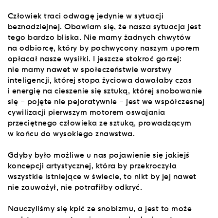
Człowiek traci odwagę jedynie w sytuacji
beznadziejnej. Obawiam się, że nasza sytuacja jest
tego bardzo bliska. Nie mamy żadnych chwytów
na odbiorcę, który by pochwycony naszym uporem
opłacał nasze wysiłki. I jeszcze stokroć gorzej:
nie mamy nawet w społeczeństwie warstwy
inteligencji, której stopa życiowa dawałaby czas
i energię na cieszenie się sztuką, której snobowanie
się – pojęte nie pejoratywnie – jest we współczesnej
cywilizacji pierwszym motorem oswajania
przeciętnego człowieka ze sztuką, prowadzącym
w końcu do wysokiego znawstwa.
Gdyby było możliwe u nas pojawienie się jakiejś
koncepcji artystycznej, która by przekroczyła
wszystkie istniejące w świecie, to nikt by jej nawet
nie zauważył, nie potrafiłby odkryć.
Nauczyliśmy się kpić ze snobizmu, a jest to może