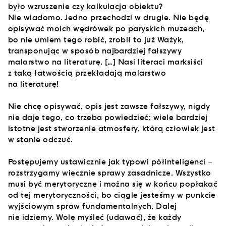
było wzruszenie czy kalkulacja obiektu?
Nie wiadomo. Jedno przechodzi w drugie. Nie będę
opisywać moich wędrówek po paryskich muzeach,
bo nie umiem tego robić, zrobił to już Ważyk,
transponując w sposób najbardziej fałszywy
malarstwo na literaturę. […] Nasi literaci marksiści
z taką łatwością przekładają malarstwo
na literaturę!
Nie chcę opisywać, opis jest zawsze fałszywy, nigdy
nie daje tego, co trzeba powiedzieć; wiele bardziej
istotne jest stworzenie atmosfery, którą człowiek jest
w stanie odczuć.
Postępujemy ustawicznie jak typowi półinteligenci –
rozstrzygamy wiecznie sprawy zasadnicze. Wszystko
musi być merytoryczne i można się w końcu popłakać
od tej merytoryczności, bo ciągle jesteśmy w punkcie
wyjściowym spraw fundamentalnych. Dalej
nie idziemy. Wolę myśleć (udawać), że każdy