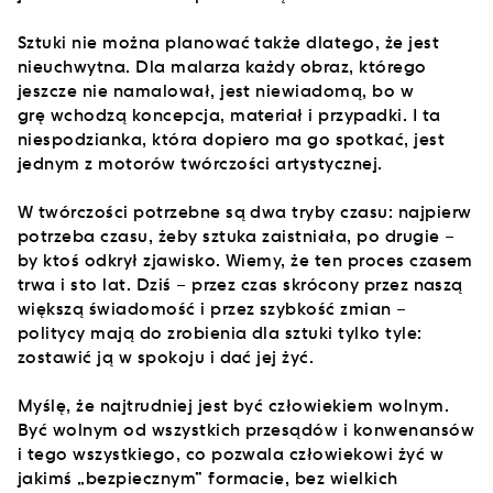
Sztuki nie można planować także dlatego, że jest
nieuchwytna. Dla malarza każdy obraz, którego
jeszcze nie namalował, jest niewiadomą, bo w
grę wchodzą koncepcja, materiał i przypadki. I ta
niespodzianka, która dopiero ma go spotkać, jest
jednym z motorów twórczości artystycznej.
W twórczości potrzebne są dwa tryby czasu: najpierw
potrzeba czasu, żeby sztuka zaistniała, po drugie –
by ktoś odkrył zjawisko. Wiemy, że ten proces czasem
trwa i sto lat. Dziś – przez czas skrócony przez naszą
większą świadomość i przez szybkość zmian –
politycy mają do zrobienia dla sztuki tylko tyle:
zostawić ją w spokoju i dać jej żyć.
Myślę, że najtrudniej jest być człowiekiem wolnym.
Być wolnym od wszystkich przesądów i konwenansów
i tego wszystkiego, co pozwala człowiekowi żyć w
jakimś „bezpiecznym” formacie, bez wielkich