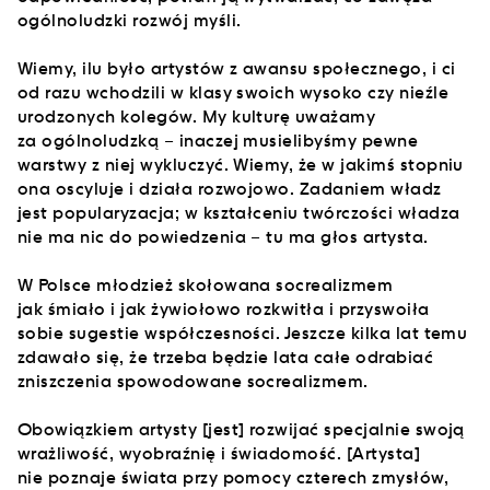
ogólnoludzki rozwój myśli.
Wiemy, ilu było artystów z awansu społecznego, i ci
od razu wchodzili w klasy swoich wysoko czy nieźle
urodzonych kolegów. My kulturę uważamy
za ogólnoludzką – inaczej musielibyśmy pewne
warstwy z niej wykluczyć. Wiemy, że w jakimś stopniu
ona oscyluje i działa rozwojowo. Zadaniem władz
jest popularyzacja; w kształceniu twórczości władza
nie ma nic do powiedzenia – tu ma głos artysta.
W Polsce młodzież skołowana socrealizmem
jak śmiało i jak żywiołowo rozkwitła i przyswoiła
sobie sugestie współczesności. Jeszcze kilka lat temu
zdawało się, że trzeba będzie lata całe odrabiać
zniszczenia spowodowane socrealizmem.
Obowiązkiem artysty [jest] rozwijać specjalnie swoją
wrażliwość, wyobraźnię i świadomość. [Artysta]
nie poznaje świata przy pomocy czterech zmysłów,