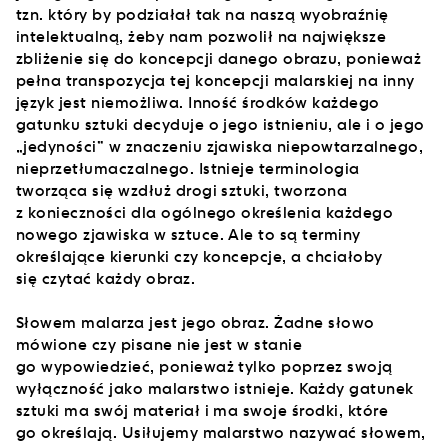
tzn. który by podziałał tak na naszą wyobraźnię
intelektualną, żeby nam pozwolił na największe
zbliżenie się do koncepcji danego obrazu, ponieważ
pełna transpozycja tej koncepcji malarskiej na inny
język jest niemożliwa. Inność środków każdego
gatunku sztuki decyduje o jego istnieniu, ale i o jego
„jedyności” w znaczeniu zjawiska niepowtarzalnego,
nieprzetłumaczalnego. Istnieje terminologia
tworząca się wzdłuż drogi sztuki, tworzona
z konieczności dla ogólnego określenia każdego
nowego zjawiska w sztuce. Ale to są terminy
określające kierunki czy koncepcje, a chciałoby
się czytać każdy obraz.
Słowem malarza jest jego obraz. Żadne słowo
mówione czy pisane nie jest w stanie
go wypowiedzieć, ponieważ tylko poprzez swoją
wyłączność jako malarstwo istnieje. Każdy gatunek
sztuki ma swój materiał i ma swoje środki, które
go określają. Usiłujemy malarstwo nazywać słowem,