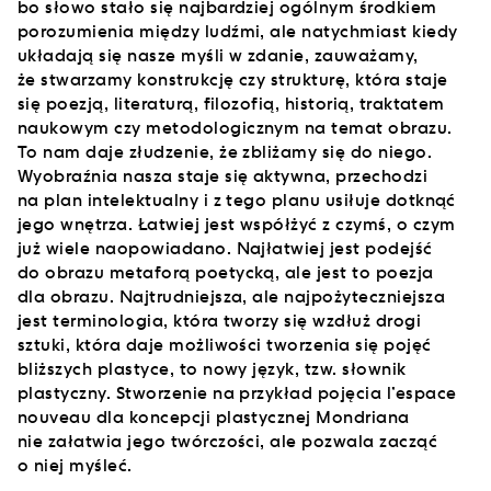
bo słowo stało się najbardziej ogólnym środkiem
porozumienia między ludźmi, ale natychmiast kiedy
układają się nasze myśli w zdanie, zauważamy,
że stwarzamy konstrukcję czy strukturę, która staje
się poezją, literaturą, filozofią, historią, traktatem
naukowym czy metodologicznym na temat obrazu.
To nam daje złudzenie, że zbliżamy się do niego.
Wyobraźnia nasza staje się aktywna, przechodzi
na plan intelektualny i z tego planu usiłuje dotknąć
jego wnętrza. Łatwiej jest współżyć z czymś, o czym
już wiele naopowiadano. Najłatwiej jest podejść
do obrazu metaforą poetycką, ale jest to poezja
dla obrazu. Najtrudniejsza, ale najpożyteczniejsza
jest terminologia, która tworzy się wzdłuż drogi
sztuki, która daje możliwości tworzenia się pojęć
bliższych plastyce, to nowy język, tzw. słownik
plastyczny. Stworzenie na przykład pojęcia l’espace
nouveau dla koncepcji plastycznej Mondriana
nie załatwia jego twórczości, ale pozwala zacząć
o niej myśleć.