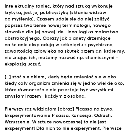
Intelektualny taniec, który nad sztuką wykonuje
krytyka, jest jej publicystyką (skłania widzów
do myślenia). Czasem udaje się do niej zbliżyć
poprzez tworzenie nowej terminologii, nowego
słownika dla jej nowej idei. Inna logika malarstwa
abstrakcyjnego. Obrazy jak planety drzemiące
na ścianie eksplodują w zetknięciu z psychiczną
zawartością człowieka na skutek przemian, które my,
nie znając ich, możemy nazwać np. chemicznymi –
eksplozją uczuć.
[…] stać się okiem, kiedy będę zmieniać się w oko,
kiedy cały organizm zmienia się w jedno wielkie oko,
które równocześnie nie przestaje być wszystkimi
zmysłami razem i każdym z osobna.
Pierwszy raz widziałam [obraz] Picassa na żywo.
Eksperymentowanie Picassa. Koncesja. Odruch.
Wzruszenie. W sztuce nowoczesnej to nie jest
eksperyment! Dla nich to nie eksperyment. Pierwsze