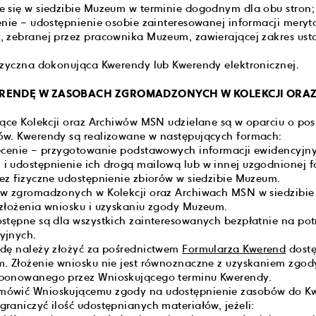
 się w siedzibie Muzeum w terminie dogodnym dla obu stron;
enie – udostępnienie osobie zainteresowanej informacji meryt
 zebranej przez pracownika Muzeum, zawierającej zakres ust
izyczna dokonująca Kwerendy lub Kwerendy elektronicznej.
WERENDĘ W ZASOBACH ZGROMADZONYCH W KOLEKCJI ORA
zące Kolekcji oraz Archiwów MSN udzielane są w oparciu o po
ów. Kwerendy są realizowane w następujących formach:
ecenie – przygotowanie podstawowych informacji ewidencyjny
 udostępnienie ich drogą mailową lub w innej uzgodnionej f
ez fizyczne udostępnienie zbiorów w siedzibie Muzeum.
ów zgromadzonych w Kolekcji oraz Archiwach MSN w siedzibi
złożenia wniosku i uzyskaniu zgody Muzeum.
stępne są dla wszystkich zainteresowanych bezpłatnie na po
yjnych.
ndę należy złożyć za pośrednictwem
Formularza Kwerend
dostę
. Złożenie wniosku nie jest równoznaczne z uzyskaniem zgody
ponowanego przez Wnioskującego terminu Kwerendy.
ówić Wnioskującemu zgody na udostępnienie zasobów do Kw
raniczyć ilość udostępnianych materiałów, jeżeli: