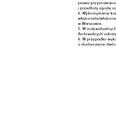
prawa przyznawania 
i przedłoży zgodę od
4. Wykorzystanie k
właściciela/właścic
w Warszawie.
5. W indywidualnyc
Archiwalnych udost
6. W przypadku wyk
o dostarczenie dwóc
ZAPISZ SIĘ DO NASZEGO NEWSLETTERA
SUBSKRYBUJ