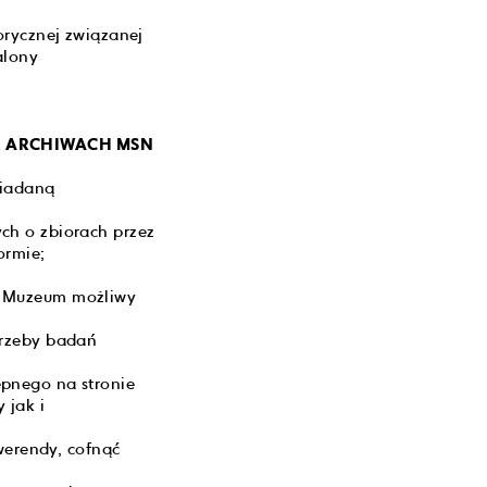
orycznej związanej
alony
Z ARCHIWACH MSN
siadaną
ch o zbiorach przez
ormie;
e Muzeum możliwy
trzeby badań
pnego na stronie
 jak i
erendy, cofnąć