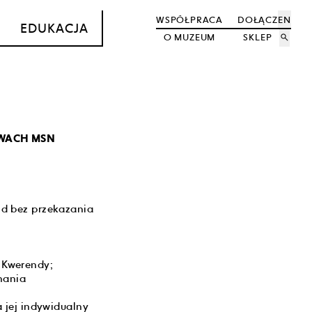
WSPÓŁPRACA
DOŁĄCZ
EN
EDUKACJA
O MUZEUM
SKLEP
search
IWACH MSN
nd bez przekazania
 Kwerendy;
nania
 jej indywidualny