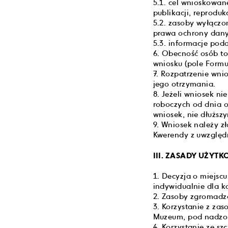
5.1. cel wnioskowan
publikacji, reproduk
5.2. zasoby wyłączo
prawa ochrony dany
5.3. informacje pod
6. Obecność osób t
wniosku (pole Formu
7. Rozpatrzenie wnio
jego otrzymania.
8. Jeżeli wniosek n
roboczych od dnia o
wniosek, nie dłuższ
9. Wniosek należy z
Kwerendy z uwzględ
III. ZASADY UŻY
1. Decyzja o miejs
indywidualnie dla k
2. Zasoby zgromadz
3. Korzystanie z z
Muzeum, pod nadzor
4. Korzystanie ze 