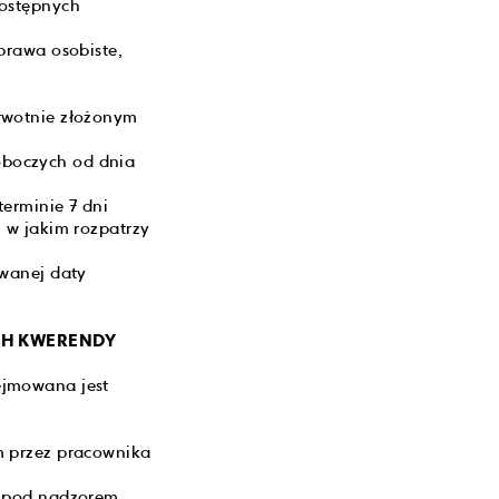
dostępnych
prawa osobiste,
rwotnie złożonym
roboczych od dnia
erminie 7 dni
 w jakim rozpatrzy
owanej daty
ACH KWERENDY
ejmowana jest
m przez pracownika
ę pod nadzorem