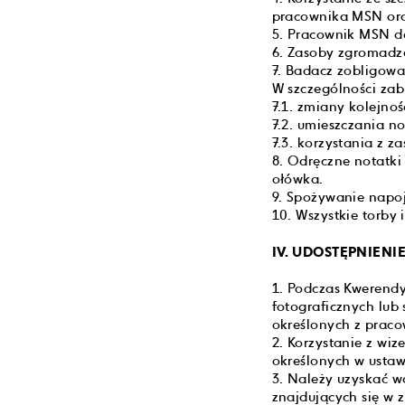
pracownika MSN ora
5. Pracownik MSN d
6. Zasoby zgromadz
7. Badacz zobligowa
W szczególności zabr
7.1. zmiany kolejnoś
7.2. umieszczania no
7.3. korzystania z 
8. Odręczne notatk
ołówka.
9. Spożywanie napoj
10. Wszystkie torby
IV. UDOSTĘPNIEN
1. Podczas Kwerend
fotograficznych lu
określonych z praco
2. Korzystanie z wi
określonych w ustaw
3. Należy uzyskać 
znajdujących się w