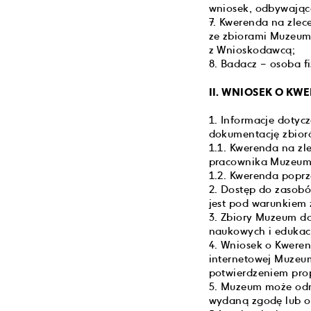
wniosek, odbywające
7. Kwerenda na zlec
ze zbiorami Muzeum,
z Wnioskodawcą;
8. Badacz – osoba f
II. WNIOSEK O K
1. Informacje dotyc
dokumentację zbior
1.1. Kwerenda na zl
pracownika Muzeum i
1.2. Kwerenda poprz
2. Dostęp do zasob
jest pod warunkiem 
3. Zbiory Muzeum do
naukowych i edukac
4. Wniosek o Kwere
internetowej Muzeum
potwierdzeniem pro
5. Muzeum może odm
wydaną zgodę lub og