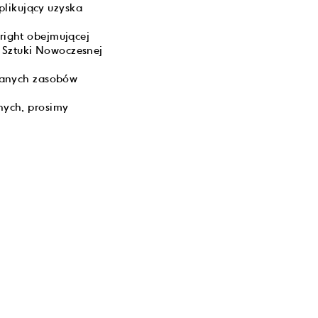
plikujący uzyska
ight obejmującej
m Sztuki Nowoczesnej
ranych zasobów
nych, prosimy