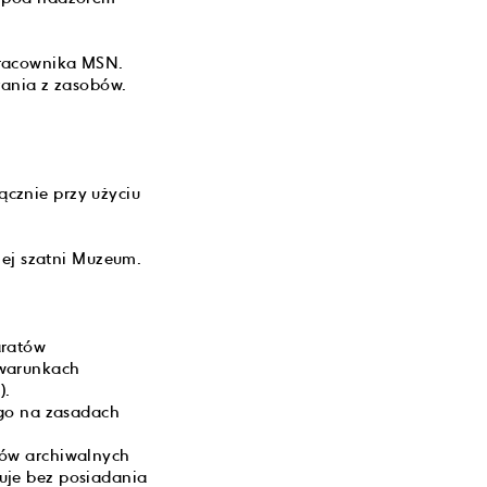
pracownika MSN.
tania z zasobów.
cznie przy użyciu
nej szatni Muzeum.
aratów
 warunkach
).
ego na zasadach
łów archiwalnych
uje bez posiadania