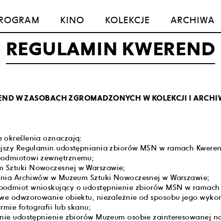
ROGRAM
KINO
KOLEKCJE
ARCHIWA
REGULAMIN KWEREND
ND W ZASOBACH ZGROMADZONYCH W KOLEKCJI I ARCH
 określenia oznaczają:
iejszy Regulamin udostępniania zbiorów MSN w ramach Kwere
podmiotowi zewnętrznemu;
 Sztuki Nowoczesnej w Warszawie;
elnia Archiwów w Muzeum Sztuki Nowoczesnej w Warszawie;
podmiot wnioskujący o udostępnienie zbiorów MSN w ramach
owe odwzorowanie obiektu, niezależnie od sposobu jego wyko
rmie fotografii lub skanu;
znie udostępnienie zbiorów Muzeum osobie zainteresowanej na