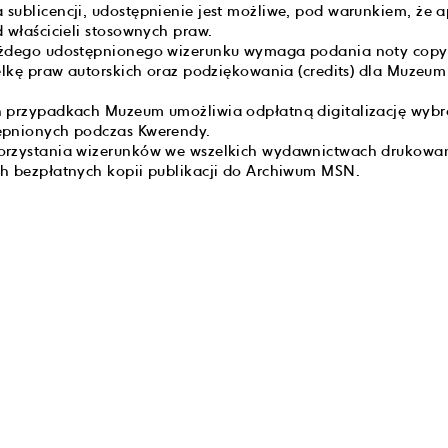
sublicencji, udostępnienie jest możliwe, pod warunkiem, że a
 właścicieli stosownych praw.
ażdego udostępnionego wizerunku wymaga podania noty copyr
ielkę praw autorskich oraz podziękowania (credits) dla Muzeu
h przypadkach Muzeum umożliwia odpłatną digitalizację wyb
ępnionych podczas Kwerendy.
orzystania wizerunków we wszelkich wydawnictwach drukowa
h bezpłatnych kopii publikacji do Archiwum MSN.