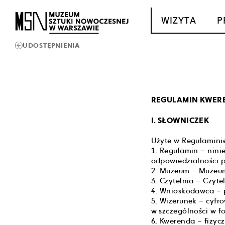
T_GO_TO_CONTENT
WIZYTA
P
UDOSTĘPNIENIA
REGULAMIN KWERE
I. SŁOWNICZEK
Użyte w Regulaminie
1. Regulamin – nin
odpowiedzialności 
2. Muzeum – Muzeum
3. Czytelnia – Czyt
4. Wnioskodawca – 
5. Wizerunek – cyfr
w szczególności w fo
6. Kwerenda – fizyc