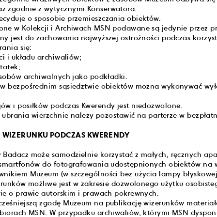
z zgodnie z wytycznymi Konserwatora.
ecyduje o sposobie przemieszczania obiektów.
one w Kolekcji i Archiwach MSN podawane są jedynie przez 
ny jest do zachowania najwyższej ostrożności podczas korzys
ania się:
ci i układu archiwaliów;
tatek;
zasobów archiwalnych jako podkładki.
i w bezpośrednim sąsiedztwie obiektów można wykonywać wyłą
ów i posiłków podczas Kwerendy jest niedozwolone.
 i ubrania wierzchnie należy pozostawić na parterze w bezpłat
IE WIZERUNKU PODCZAS KWERENDY
y Badacz może samodzielnie korzystać z małych, ręcznych ap
b smartfonów do fotografowania udostępnionych obiektów na
wnikiem Muzeum (w szczególności bez użycia lampy błyskowej
zerunków możliwe jest w zakresie dozwolonego użytku osobist
ie o prawie autorskim i prawach pokrewnych.
wcześniejszą zgodę Muzeum na publikację wizerunków materia
 zbiorach MSN. W przypadku archiwaliów, którymi MSN dyspon