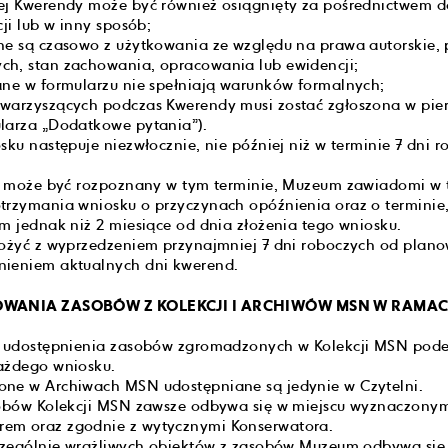
ej Kwerendy może być również osiągnięty za pośrednictwem 
cji lub w inny sposób;
ne są czasowo z użytkowania ze względu na prawa autorskie, 
ch, stan zachowania, opracowania lub ewidencji;
ane w formularzu nie spełniają warunków formalnych;
owarzyszących podczas Kwerendy musi zostać zgłoszona w pie
larza „Dodatkowe pytania”).
sku następuje niezwłocznie, nie później niż w terminie 7 dni 
ie może być rozpoznany w tym terminie, Muzeum zawiadomi w t
trzymania wniosku o przyczynach opóźnienia oraz o terminie,
ym jednak niż 2 miesiące od dnia złożenia tego wniosku.
łożyć z wyprzedzeniem przynajmniej 7 dni roboczych od plan
nieniem aktualnych dni kwerend.
TKOWANIA ZASOBÓW Z KOLEKCJI I ARCHIWÓW MSN W RAM
cu udostępnienia zasobów zgromadzonych w Kolekcji MSN pod
ażdego wniosku.
one w Archiwach MSN udostępniane są jedynie w Czytelni.
asobów Kolekcji MSN zawsze odbywa się w miejscu wyznaczony
em oraz zgodnie z wytycznymi Konserwatora.
szczególnie wrażliwych obiektów z zasobów Muzeum odbywa si