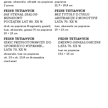
gwasz, akwarela, ołówek na papierze
papierze
2 prace
21,7 × 29,8 cm
FEDIR TETIANYCH
FEDIR TETIANYCH
JAK UTKNĄŁ DIALOG
BEZ TYTUŁU
Z CYKLU
BIZNESOWY
ABSTRAKCJE Z MONOTYPII
POCZĄTEK LAT 80. XX W.
LATA 70. XX W.
druk na papierze (fragmenty gazet),
tusz, akwarela na papierze
tusz, akwarela, gwasz (?) na papierze
19 × 13 cm
19 × 13 cm
FEDIR TETIANYCH
FEDIR TETIANYCH
SZKIC PRZYGOTOWAWCZY DO
DRZEWO GENEALOGICZNE
OPOWIEŚCI O WYPRAWIE
LATA 70. XX W.
IGORA
LATA 70. XX W.
Z CYKLU
OPOWIEŚĆ O
tusz na papierze
WYPRAWIE IGORA
akwarela, tusz na papierze
19,1 × 13 cm
ok. 13 x ok. 15,8 cm (krawędzie
nierówne)