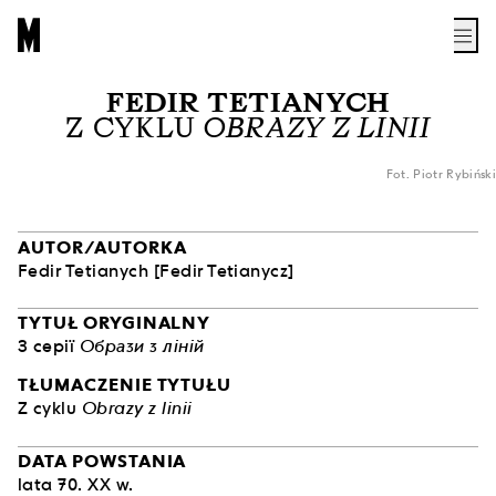
FEDIR TETIANYCH
Z CYKLU
OBRAZY Z LINII
Fot. Piotr Rybiński
AUTOR/AUTORKA
Fedir Tetianych
[Fedir Tetianycz]
TYTUŁ ORYGINALNY
З серії
Образи з ліній
TŁUMACZENIE TYTUŁU
Z cyklu
Obrazy z linii
DATA POWSTANIA
lata 70. XX w.