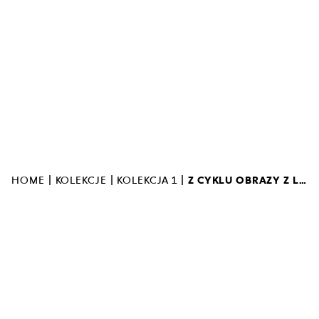
MUZEUM SZTUKI NOWOCZESNEJ W
WARSZAWIE
UL. MARSZAŁKOWSKA 103
00-110 WARSZAWA
MUZEUM ZAMKNIĘTE
|
|
|
HOME
KOLEKCJE
KOLEKCJA 1
Z CYKLU OBRAZY Z LINII