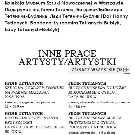
Kolekcja Muzeum Sztuki Nowoczesnej w Warszawie.
Подарунок від Ганни Тетянич, Богдана-Любомира
Тетянича-Бублика, Лади Тетянич-Бублик [Dar Hanny
Tetianych, Bohdana-Lyubomira Tetianych-Bublyk,
Lady Tetianych-Bublyk]
INNE PRACE
ARTYSTY/ARTYSTKI
ZOBACZ WSZYSTKIE (18)
FEDIR TETIANYCH
FEDIR TETIANYCH
SZKIC NA OTWARTY KONKURS
BIOTECHNOSFERA Z LUDŹMI-
NA POMNIK MAJDANU
RUROCIĄGAMI
Z CYKLU
NIEPODLEGŁOŚCI (WARIANT)
1995–1996
Z
BIOTECHNOSFERY. MIASTA
LATA 80. XX W.
CYKLU
SZKICE DO POMNIKA
PRZYSZŁOŚCI
kserokopia, gwasz na papierze
gwasz, akwarela, ołówek na papierze
NIEPODLEGŁOŚCI NA
21 × 29,7 cm
21 × 30 cm
MAJDANIE NIEPODLEGŁOŚCI
FEDIR TETIANYCH
FEDIR TETIANYCH
BIOTECHNOSFERY. MIASTA
BIOTECHNOSFERY. MIASTA
PRZYSZŁOŚCI
PRZYSZŁOŚCI
Z CYKLU
LATA 80. XX W.; POCZĄTEK LAT
BIOTECHNOSFERY. MIASTA
POCZĄTEK LAT 80. XX W.
80. XX W.
PRZYSZŁOŚCI
gwasz, akwarela , ołówek na