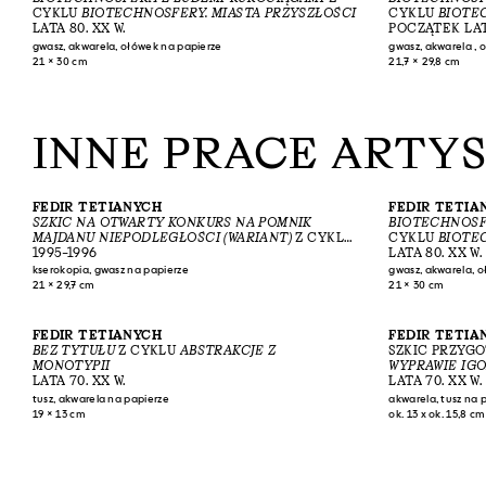
CYKLU
BIOTECHNOSFERY. MIASTA PRZYSZŁOŚCI
CYKLU
BIOTE
LATA 80. XX W.
POCZĄTEK LAT 
gwasz, akwarela, ołówek na papierze
gwasz, akwarela , 
21 × 30 cm
21,7 × 29,8 cm
INNE PRACE ARTY
FEDIR TETIANYCH
FEDIR TETIA
SZKIC NA OTWARTY KONKURS NA POMNIK
BIOTECHNOSF
MAJDANU NIEPODLEGŁOŚCI (WARIANT)
Z CYKLU
CYKLU
BIOTE
SZKICE DO POMNIKA NIEPODLEGŁOŚCI NA
1995–1996
LATA 80. XX W.
MAJDANIE NIEPODLEGŁOŚCI
kserokopia, gwasz na papierze
gwasz, akwarela, 
21 × 29,7 cm
21 × 30 cm
FEDIR TETIANYCH
FEDIR TETIA
BEZ TYTUŁU
Z CYKLU
ABSTRAKCJE Z
SZKIC PRZYG
MONOTYPII
WYPRAWIE IG
LATA 70. XX W.
WYPRAWIE IG
LATA 70. XX W.
tusz, akwarela na papierze
akwarela, tusz na 
19 × 13 cm
ok. 13 x ok. 15,8 c