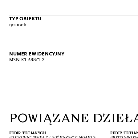
modele przest
zawodowo na z
realizował „j
TYP OBIEKTU
„w nieskończ
rysunek
nauką, między
Koncepcja „bi
wieku i wyraz
środowiska na
NUMER EWIDENCYJNY
powojennej hi
MSN.K1.388/1-2
przemian zbio
zainteresowani
częściach zi
[J.G.]
POWIĄZANE DZIEŁA
FEDIR TETIANYCH
FEDIR TETIA
BIOTECHNOSFERA Z LUDŹMI-RUROCIĄGAMI
Z
BIOTECHNOSFE