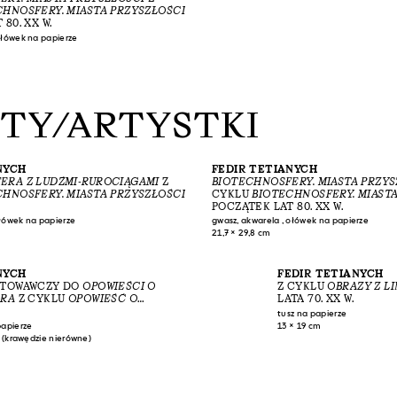
CHNOSFERY. MIASTA PRZYSZŁOŚCI
80. XX W.
ołówek na papierze
STY/ARTYSTKI
NYCH
FEDIR TETIANYCH
ERA Z LUDŹMI-RUROCIĄGAMI
Z
BIOTECHNOSFERY. MIASTA PRZYS
CHNOSFERY. MIASTA PRZYSZŁOŚCI
CYKLU
BIOTECHNOSFERY. MIAST
POCZĄTEK LAT 80. XX W.
ołówek na papierze
gwasz, akwarela , ołówek na papierze
21,7 × 29,8 cm
NYCH
FEDIR TETIANYCH
OTOWAWCZY DO
OPOWIEŚCI O
Z CYKLU
OBRAZY Z LI
ORA
Z CYKLU
OPOWIEŚĆ O
LATA 70. XX W.
ORA
tusz na papierze
papierze
13 × 19 cm
m (krawędzie nierówne)