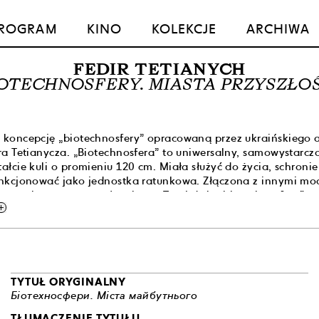
ROGRAM
KINO
KOLEKCJE
ARCHIWA
FEDIR TETIANYCH
OTECHNOSFERY. MIASTA PRZYSZŁO
 koncepcję „biotechnosfery” opracowaną przez ukraińskiego ar
ira Tetianycza. „Biotechnosfera” to uniwersalny, samowystarc
tałcie kuli o promieniu 120 cm. Miała służyć do życia, schronie
funkcjonować jako jednostka ratunkowa. Złączona z innymi m
ze struktury, nawet całe miasta. Tutaj dwie „biotechnosfery” s
dd
owaniu „ludzkiego rurociągu” – systemu rur, które miały umożli
kację wewnątrz miasta przyszłości.
ra” była częścią interdyscyplinarnej praktyki Tetianycza, arty
larza, autora futurystycznych koncepcji i performansów. Jego
kiwania jedności człowieka i wszechświata czerpał zarówno z l
TYTUŁ ORYGINALNY
n, nauki, jak i ukraińskiej tradycji ludowej. W swoich licznych 
Біотехносфери. Міста майбутнього
anycz przedstawiał możliwe zastosowania „biotechnosfery” ora
TŁUMACZENIE TYTUŁU