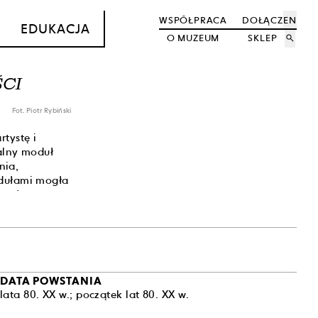
WSPÓŁPRACA
DOŁĄCZ
EN
EDUKACJA
O MUZEUM
SKLEP
search
ŚCI
Fot. Piotr Rybiński
tystę i
zalny moduł
nia,
odułami mogła
ą połączone
wić transport
sty osobnego i
 życiowy
iteratury
DATA POWSTANIA
rysunkach i
lata 80. XX w.; początek lat 80. XX w.
z tworzył jej