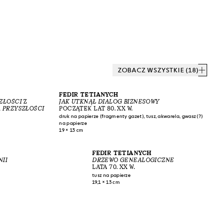
ZOBACZ WSZYSTKIE (18)
FEDIR TETIANYCH
ZŁOŚCI
Z
JAK UTKNĄŁ DIALOG BIZNESOWY
A PRZYSZŁOŚCI
POCZĄTEK LAT 80. XX W.
druk na papierze (fragmenty gazet), tusz, akwarela, gwasz (?)
na papierze
19 × 13 cm
FEDIR TETIANYCH
NII
DRZEWO GENEALOGICZNE
LATA 70. XX W.
tusz na papierze
19,1 × 13 cm