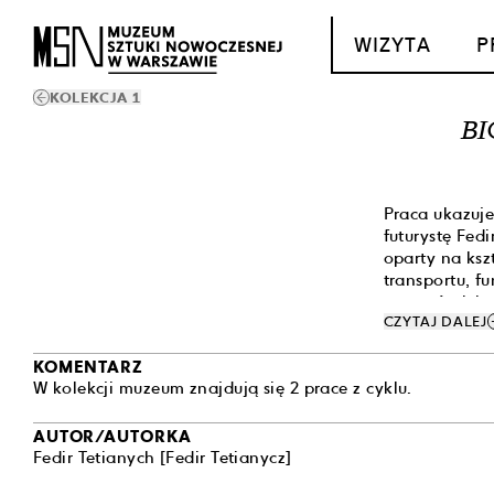
T_GO_TO_CONTENT
WIZYTA
P
KOLEKCJA 1
BI
Praca ukazuje
futurystę Fed
oparty na ksz
transportu, 
tworzyć więks
a
CZYTAJ DALEJ
dzięki zastos
osób i komuni
KOMENTARZ
W kolekcji muzeum znajdują się 2 prace z cyklu.
„Biotechnosfe
totalnego: ma
projekt poszu
AUTOR/AUTORKA
science fictio
Fedir Tetianych
[Fedir Tetianycz]
obrazach Teti