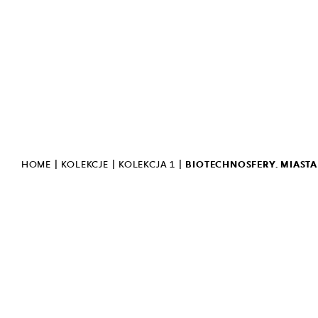
POLITYKA PRYWATNOŚCI
OCHRONA DANYCH
OSOBOWYCH
STANDARDY OCHRONY
MAŁOLETNICH
BIULETYN INFORMACJI
PUBLICZNEJ
INWERSJA
POLSKI JĘZYK MIGOWY
|
|
|
HOME
KOLEKCJE
KOLEKCJA 1
BIOTECHNOSFERY. MIASTA