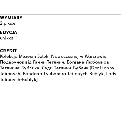
tóre tworzył
 życie
iemia, jak i
WYMIARY
dzy sztuką a
2 prace
EDYCJA
cyjnych XX
unikat
degradacji
ografii i
CREDIT
szych
Kolekcja Muzeum Sztuki Nowoczesnej w Warszawie.
ogicznej czy
Подарунок від Ганни Тетянич, Богдана-Любомира
w obu
Тетянича-Бублика, Лади Тетянич-Бублик [Dar Hanny
Tetianych, Bohdana-Lyubomira Tetianych-Bublyk, Lady
Tetianych-Bublyk]