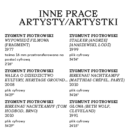
INNE PRACE
ARTYSTY/ARTYSTKI
ZYGMUNT PIOTROWSKI
ZYGMUNT PIOTROWSKI
WYPOWIEDŹ FILMOWA
STALKER (ANDRZEJ
(FRAGMENT)
JANASZEWSKI, ŁÓDŹ)
1977
1999
taśma 16 mm przetransferowana na
plik cyfrowy
postać cyfrową
34'34"
2'26"
ZYGMUNT PIOTROWSKI
ZYGMUNT PIOTROWSKI
WALKA O DZIEDZICTWO
BIRKENAU NACHTKAMPF
KULTURY, HERITAGE GROUND
(MATTHIAS CRÉPEL, PARYŻ)
NORBLIN (JÓZEF PIWKOWSKI,
2008
2010
WARSZAWA)
plik cyfrowy
plik cyfrowy
34'27"
34'26"
ZYGMUNT PIOTROWSKI
ZYGMUNT PIOTROWSKI
BIRKENAU NACHTKAMPF (TOM
GŁOWA (BETH WOLF,
HODBOD, BRNO)
CLEVELAND)
2010
1991
plik cyfrowy
plik cyfrowy
34'27"
24'15"