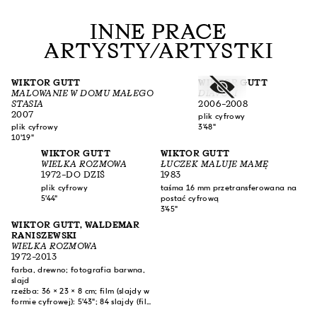
INNE PRACE
ARTYSTY/ARTYSTKI
WIKTOR GUTT
WIKTOR GUTT
MALOWANIE W DOMU MAŁEGO
DIAVOLI
STASIA
2006–2008
2007
plik cyfrowy
plik cyfrowy
3'48"
10'19"
WIKTOR GUTT
WIKTOR GUTT
WIELKA ROZMOWA
ŁUCZEK MALUJE MAMĘ
1972–DO DZIŚ
1983
plik cyfrowy
taśma 16 mm przetransferowana na
5'44"
postać cyfrową
3'45"
WIKTOR GUTT, WALDEMAR
RANISZEWSKI
WIELKA ROZMOWA
1972–2013
farba, drewno; fotografia barwna,
slajd
rzeźba: 36 × 23 × 8 cm; film (slajdy w
formie cyfrowej): 5'43"; 84 slajdy (film
35 mm)