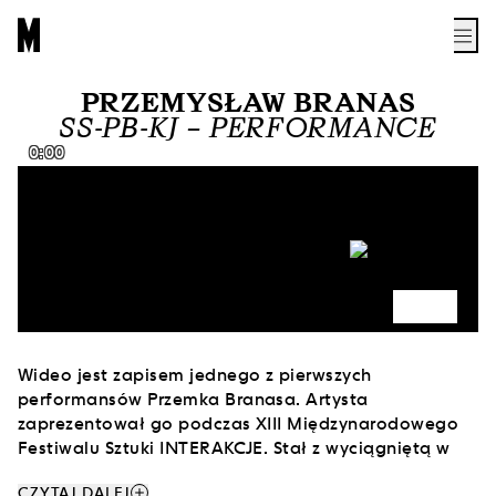
PRZEMYSŁAW BRANAS
SS-PB-KJ – PERFORMANCE
0:00
Wideo jest zapisem jednego z pierwszych
performansów Przemka Branasa. Artysta
zaprezentował go podczas XIII Międzynarodowego
Festiwalu Sztuki INTERAKCJE. Stał z wyciągniętą w
geście błogosławieństwa krwawiącą ręką, która była
add
CZYTAJ DALEJ