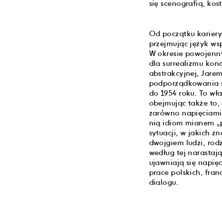
się scenografią, kos
Od początku karier
przejmując język wsp
W okresie powojenny
dla surrealizmu konc
abstrakcyjnej, Jare
podporządkowania si
do 1954 roku. To wł
obejmując także to,
zarówno napięciami 
nią idiom mianem „p
sytuacji, w jakich z
dwojgiem ludzi, rod
według tej narastają
ujawniają się napię
prace polskich, fra
dialogu.