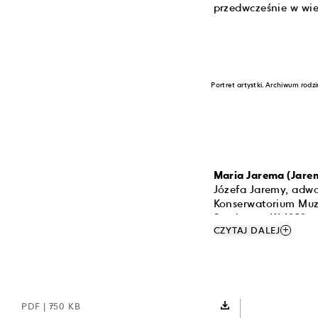
przedwcześnie w wiek
Portret artystki. Archiwum rodzi
Maria Jarema (Jare
Józefa Jaremy, adwok
Konserwatorium Muz
Samborze. W 1929 r
add
CZYTAJ DALEJ
Pięknych w Krakowi
Podczas studiów zwi
akademickich metod
Akademii Sztuk Pięk
Lewickiego podczas 
PDF
| 750 KB
studentów z uczelni.