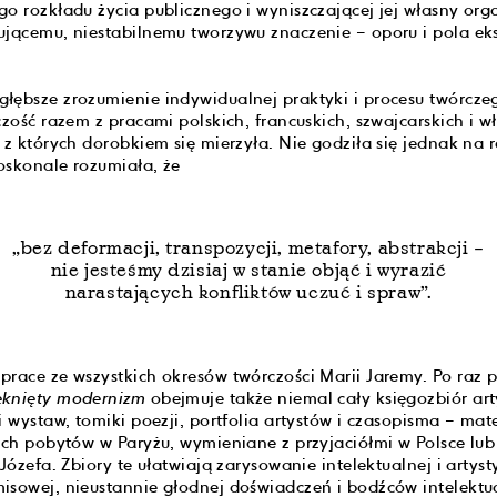
go rozkładu życia publicznego i wyniszczającej jej własny org
ującemu, niestabilnemu tworzywu znaczenie – oporu i pola e
łębsze zrozumienie indywidualnej praktyki i procesu twórcze
czość razem z pracami polskich, francuskich, szwajcarskich i w
 z których dorobkiem się mierzyła. Nie godziła się jednak na 
oskonale rozumiała, że
„bez deformacji, transpozycji, metafory, abstrakcji –
nie jesteśmy dzisiaj w stanie objąć i wyrazić
narastających konfliktów uczuć i spraw”.
race ze wszystkich okresów twórczości Marii Jaremy. Po raz pi
ęknięty modernizm
obejmuje także niemal cały księgozbiór arty
i wystaw, tomiki poezji, portfolia artystów i czasopisma – mat
gich pobytów w Paryżu, wymieniane z przyjaciółmi w Polsce l
 Józefa. Zbiory te ułatwiają zarysowanie intelektualnej i artyst
isowej, nieustannie głodnej doświadczeń i bodźców intelektu