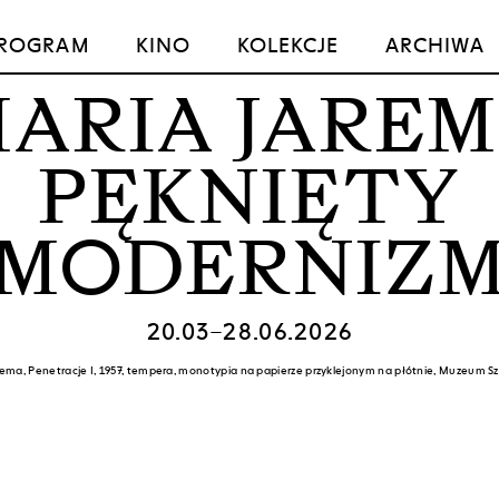
ROGRAM
KINO
KOLEKCJE
ARCHIWA
ARIA JARE
PĘKNIĘTY
MODERNIZ
20.03–28.06.2026
ema, Penetracje I, 1957, tempera, monotypia na papierze przyklejonym na płótnie, Muzeum Sz