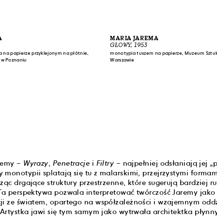
A
MARIA JAREMA
GŁOWY, 1953
 na papierze przyklejonym na płótnie,
monotypia tuszem na papierze, Muzeum Sztu
w Poznaniu
Warszawie
aremy –
Wyrazy
,
Penetracje
i
Filtry
– najpełniej odsłaniają jej „
 monotypii splatają się tu z malarskimi, przejrzystymi forma
ząc drgające struktury przestrzenne, które sugerują bardziej r
 Ta perspektywa pozwala interpretować twórczość Jaremy jako
ji ze światem, opartego na współzależności i wzajemnym oddzia
. Artystka jawi się tym samym jako wytrwała architektka płynn