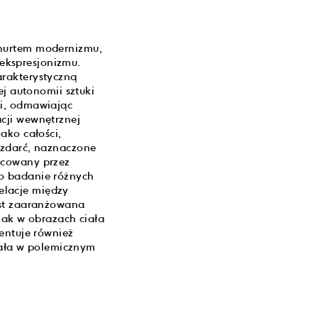
 nurtem modernizmu,
 ekspresjonizmu.
arakterystyczną
ej autonomii sztuki
ii, odmawiając
cji wewnętrznej
ako całości,
ozdarć, naznaczone
acowany przez
ko badanie różnych
relacje między
st zaaranżowana
 jak w obrazach ciała
entuje również
awała w polemicznym