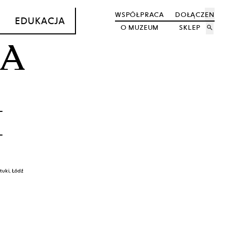
WSPÓŁPRACA
DOŁĄCZ
EN
EDUKACJA
O MUZEUM
SKLEP
search
MA
M
tuki, Łódź