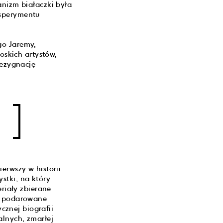
anizm białaczki była
ksperymentu
go Jaremy,
łoskich artystów,
rezygnację
erwszy w historii
stki, na który
eriały zbierane
ub podarowane
ycznej biografii
alnych, zmarłej