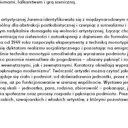
tiumami, lalkarstwem i grą sceniczną.
y artystycznej Jarema identyfikowała się z międzynarodowym
ólny dla abstrakcji postkubistycznej i czerpiąc z surrealizmu i
m radykalnie domagała się wolności artystycznej. Łącząc ch
entrację na cielesności i autoekspresji z dążeniem do formaln
ma od 1949 roku rozpoczęła eksperymenty z techniką monotyp
ę dyktatom realizmu socjalistycznego i pozostając na emigra
aśnie technika monotypii umożliwiała jej wyrażanie podmiotu j
 co pozornie niemożliwe do pogodzenia – obszary pęknięć i r
wewnętrznymi, jak i zewnętrznymi. Kuratorzy określają wypr
ękniętego modernizmu”. Twórczość artystki można czytać ja
najduje się ciało i podmiot: od doświadczenia jednostki, przez 
zinę, aż po funkcjonowanie w szerszej wspólnocie.
Wystawa je
cej skali – jednostka, para, rodzina, zbiorowość – pokazując,
cia społeczne oraz procesy rozpadu i pęknięcia podmiotu. Prez
ncuskich, szwajcarskich i włoskich artystów, z którymi pozost