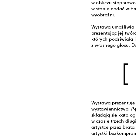
w obliczu stopniowe
w stanie nadać wibr
wyobraźni.
Wystawa umożliwia g
prezentując jej twór
których podziwiała i
z własnego głosu. D
Wystawa prezentuje p
wystawiennictwa,
P
składają się katalog
w czasie trzech dłu
artystce przez brata
artystki bezkomprom