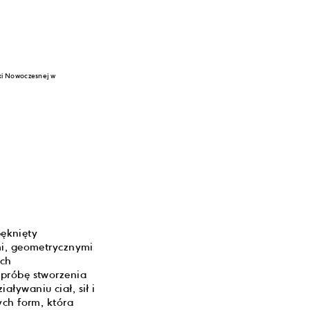
ki Nowoczesnej w
pęknięty
mi, geometrycznymi
uch
 próbę stworzenia
ływaniu ciał, sił i
ych form, która