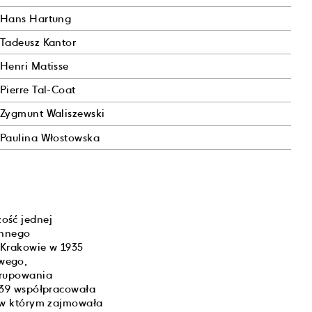
Hans Hartung
Tadeusz Kantor
Henri Matisse
Pierre Tal-Coat
Zygmunt Waliszewski
Paulina Włostowska
ość jednej
ennego
 Krakowie w 1935
wego,
grupowania
939 współpracowała
, w którym zajmowała