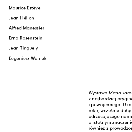
Maurice Estève
Jean Hélion
Alfred Manessier
Erna Rosenstein
Jean Tinguely
Eugeniusz Waniek
Wystawa
Maria Jar
z najbardziej orygi
i powojennego. Uko
roku, wcześnie doł
odrzucającego norm
o istotnym znaczeni
również z prowadzon