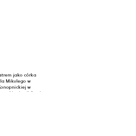
strem jako córka
ola Mikulego w
onopnickiej w
o w Akademii Sztuk
rium.
 zbuntowanych wobec
 na krakowskiej
 Leopolda
elegowania grupy
isław Osostowicz i