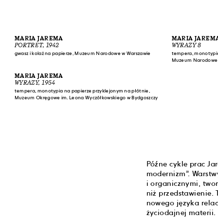
MARIA JAREMA
MARIA JAREM
PORTRET, 1942
WYRAZY 8
gwasz i kolaż na papierze, Muzeum Narodowe w Warszawie
tempera, monotypia
Muzeum Narodowe 
MARIA JAREMA
WYRAZY, 1954
tempera, monotypia na papierze przyklejonym na płótnie,
Muzeum Okręgowe im. Leona Wyczółkowskiego w Bydgoszczy
Późne cykle prac J
modernizm”. Warstwy
i organicznymi, twor
niż przedstawienie.
nowego języka relac
życiodajnej materii