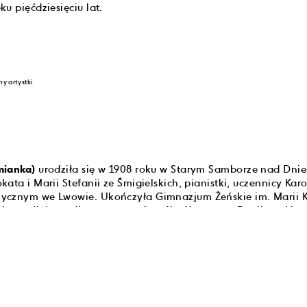
u pięćdziesięciu lat.
ny artystki
mianka)
urodziła się w 1908 roku w Starym Samborze nad Dnie
ata i Marii Stefanii ze Śmigielskich, pianistki, uczennicy Kar
ycznym we Lwowie. Ukończyła Gimnazjum Żeńskie im. Marii K
oku podjęła studia w pracowni rzeźby Xawerego Dunikowskieg
e. Z końcem roku akademickiego 1934/1935 uzyskała absoluto
ązała się z gronem przyjaciół o lewicowych przekonaniach i
 nauczania. Zamieszki na tle narodowościowym i politycznym
nych w listopadzie 1931 roku i następnie prowokacja malarza
wystawy całorocznej w czerwcu 1932 roku doprowadziły do r
 W atmosferze skandalu trzej uczniowie (Leopold Lewicki, Stan