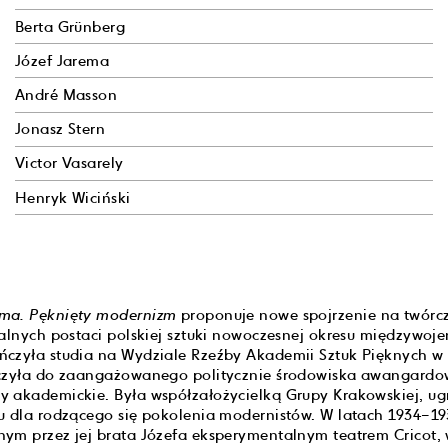
Berta Grünberg
Józef Jarema
André Masson
Jonasz Stern
Victor Vasarely
Henryk Wiciński
ema. Pęknięty modernizm
proponuje nowe spojrzenie na twórcz
nalnych postaci polskiej sztuki nowoczesnej okresu międzywoj
ńczyła studia na Wydziale Rzeźby Akademii Sztuk Pięknych w
ączyła do zaangażowanego politycznie środowiska awangardo
y akademickie. Była współzałożycielką Grupy Krakowskiej, u
u dla rodzącego się pokolenia modernistów. W latach 1934–1
ym przez jej brata Józefa eksperymentalnym teatrem Cricot