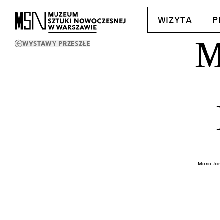
T_GO_TO_CONTENT
WIZYTA
P
M
WYSTAWY PRZESZŁE
Maria Jar