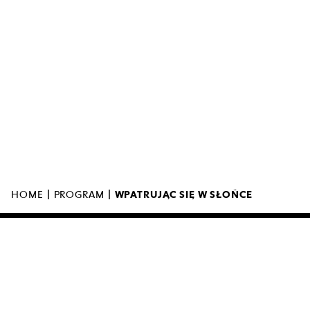
MUZEUM SZTUKI NOWOCZESNEJ W
WARSZAWIE
UL. MARSZAŁKOWSKA 103
00-110 WARSZAWA
|
|
HOME
PROGRAM
WPATRUJĄC SIĘ W SŁOŃCE
MUZEUM ZAMKNIĘTE