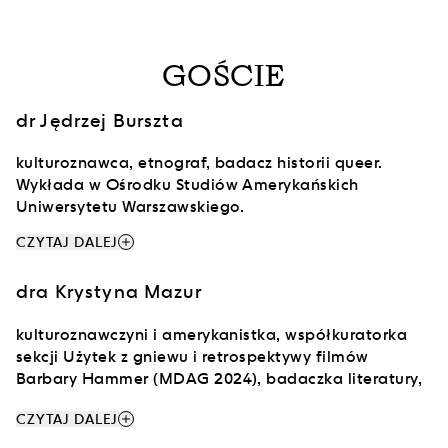
GOŚCIE
dr Jędrzej Burszta
kulturoznawca, etnograf, badacz historii queer.
Wykłada w Ośrodku Studiów Amerykańskich
Uniwersytetu Warszawskiego.
add
CZYTAJ DALEJ
dra Krystyna Mazur
kulturoznawczyni i amerykanistka, współkuratorka
sekcji Użytek z gniewu i retrospektywy filmów
Barbary Hammer (MDAG 2024), badaczka literatury,
amerykańskiego filmu oraz queer studies. Wykłada w
add
CZYTAJ DALEJ
Ośrodku Studiów Amerykańskich Uniwersytetu
Warszawskiego.