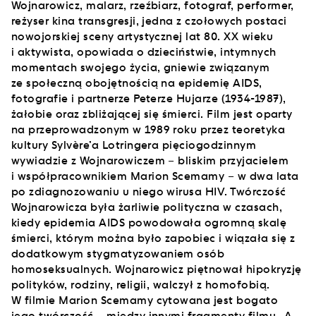
Wojnarowicz, malarz, rzeźbiarz, fotograf, performer,
reżyser kina transgresji, jedna z czołowych postaci
nowojorskiej sceny artystycznej lat 80. XX wieku
i aktywista, opowiada o dzieciństwie, intymnych
momentach swojego życia, gniewie związanym
ze społeczną obojętnością na epidemię AIDS,
fotografie i partnerze Peterze Hujarze (1934-1987),
żałobie oraz zbliżającej się śmierci. Film jest oparty
na przeprowadzonym w 1989 roku przez teoretyka
kultury Sylvère’a Lotringera pięciogodzinnym
wywiadzie z Wojnarowiczem – bliskim przyjacielem
i współpracownikiem Marion Scemamy – w dwa lata
po zdiagnozowaniu u niego wirusa HIV. Twórczość
Wojnarowicza była żarliwie polityczna w czasach,
kiedy epidemia AIDS powodowała ogromną skalę
śmierci, którym można było zapobiec i wiązała się z
dodatkowym stygmatyzowaniem osób
homoseksualnych. Wojnarowicz piętnował hipokryzję
polityków, rodziny, religii, walczył z homofobią.
W filmie Marion Scemamy cytowana jest bogato
jego twórczość – między innymi fragmenty filmu „A