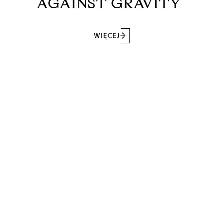
AGAINST GRAVITY
WIĘCEJ
ZAPISZ SIĘ DO NASZEGO NEWSLETTERA
SUBSKRYBUJ