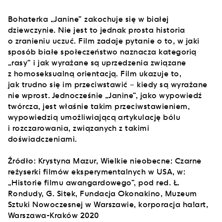
Bohaterka „Janine” zakochuje się w białej
dziewczynie. Nie jest to jednak prosta historia
o zranieniu uczuć. Film zadaje pytanie o to, w jaki
sposób białe społeczeństwo naznacza kategorią
„rasy” i jak wyrażane są uprzedzenia związane
z homoseksualną orientacją. Film ukazuje to,
jak trudno się im przeciwstawić – kiedy są wyrażane
nie wprost. Jednocześnie „Janine”, jako wypowiedź
twórcza, jest właśnie takim przeciwstawieniem,
wypowiedzią umożliwiającą artykulację bólu
i rozczarowania, związanych z takimi
doświadczeniami.
Źródło: Krystyna Mazur, Wielkie nieobecne: Czarne
reżyserki filmów eksperymentalnych w USA, w:
„Historie filmu awangardowego”, pod red. Ł.
Rondudy, G. Sitek, Fundacja Okonakino, Muzeum
Sztuki Nowoczesnej w Warszawie, korporacja ha!art,
Warszawa-Kraków 2020