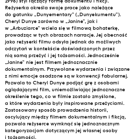
1996) styl łączący formę dokumentu i fikcji.
Reżyserka określa swoje prace jako należące
do gatunku „Dunyementary” („Dunyekumentu”).
Cheryl Dunye zarówno w „Janine”, jak i
w „Arbuziarce” wciela się w filmową bohaterkę,
prowadząc w tych obrazach narracje. Jej obecność
jako reżyserki filmu odsyła jednak do możliwych
odczytań w kontekście doświadczonych przez
nią samą przeżyć i jej tożsamości. Jednocześnie
„Janine” nie jest filmem jednoznacznie
dokumentalnym. Przywołane wydarzenia i związane
z nimi emocje osadzone są w konwencji fabularnej.
Pozwala to Cheryl Dunye podjąć grę z osobami
oglądającymi film, uniemożliwiając jednoznaczne
określenie tego, co w filmie zostało zmyślone,
a które wydarzenia były inspirowane przeżyciami.
Zastosowany sposób prowadzenia historii,
oscylujący między filmem dokumentalnym i fikcją,
pozwala reżyserce wymknąć się jednoznacznym
kategoryzacjom dotyczącym jej własnej osoby
i tożsamości.