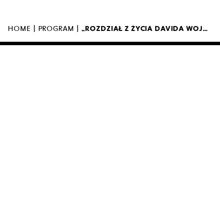
MUZEUM SZTUKI NOWOCZESNEJ W
WARSZAWIE
UL. MARSZAŁKOWSKA 103
00-110 WARSZAWA
|
|
HOME
PROGRAM
„ROZDZIAŁ Z ŻYCIA DAVIDA WOJNAROWICZA, 1989–1991. AUTOPORTRET W 23 RUNDACH” ORAZ „JANINE”
MUZEUM ZAMKNIĘTE