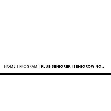
MUZEUM SZTUKI NOWOCZESNEJ W
WARSZAWIE
UL. MARSZAŁKOWSKA 103
00-110 WARSZAWA
|
|
HOME
PROGRAM
KLUB SENIOREK I SENIORÓW NOWOCZESNYCH ZAPRASZA NA OPROWADZANIE PO „WYSTAWIE NIESTAŁEJ”
MUZEUM JEST OTWARTE
11:00 – 19:0