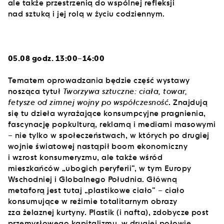
ale także przestrzenią do wspólnej refleksji
nad sztuką i jej rolą w życiu codziennym.
05.08 godz. 13:00–14:00
Tematem oprowadzania będzie część wystawy
nosząca tytuł
Tworzywa sztuczne: ciała, towar,
fetysze od zimnej wojny po współczesność
. Znajdują
się tu dzieła wyrażające konsumpcyjne pragnienia,
fascynację popkulturą, reklamą i mediami masowymi
– nie tylko w społeczeństwach, w których po drugiej
wojnie światowej nastąpił boom ekonomiczny
i wzrost konsumeryzmu, ale także wśród
mieszkańców „ubogich peryferii”, w tym Europy
Wschodniej i Globalnego Południa. Główną
metaforą jest tutaj „plastikowe ciało” – ciało
konsumujące w reżimie totalitarnym obrazy
zza żelaznej kurtyny. Plastik (i nafta), zdobycze post
przemysłowego kapitalizmu, w drugiej połowie