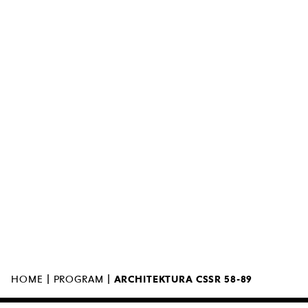
YOUTUBE
MUZEUM SZTUKI NOWOCZESNEJ W
WARSZAWIE
UL. MARSZAŁKOWSKA 103
00-110 WARSZAWA
|
|
HOME
PROGRAM
ARCHITEKTURA CSSR 58-89
MUZEUM ZAMKNIĘTE