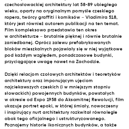
czechosłowackiej architektury lat 58-89 ubiegłego
wieku, oparty na oryginalnym pomyśle czeskiego
rapera, twórcy graffiti i komiksów – Vladimira 518,
który jest również autorem publikacji na ten temat.
Film kompleksowo przedstawia ten okres
w architekturze – brutalnie pięknej i równie brutalnie
zaniedbanej. Oprócz zalewu prefabrykowanych
bloków mieszkalnych pojawiały się w niej wyjątkowe
pod każdym względem, ponadczasowe budynki,
przyciągające uwagę nawet na Zachodzie.
Dzięki relacjom czołowych architektów i teoretyków
architektury oraz imponującym ujęciom
najciekawszych czeskich (i w mniejszym stopniu
słowackich) powojennych budynków, powstałych
w okresie od Expo 1958 do Aksamitnej Rewolucji, film
ukazuje portret epoki, w której śmiały, nowoczesny
i inspirujący nurt architektury rozkwitał równolegle
obok tego oficjalnego i ustrukturyzowanego.
Poznajemy historie ikonicznych budynków, a także