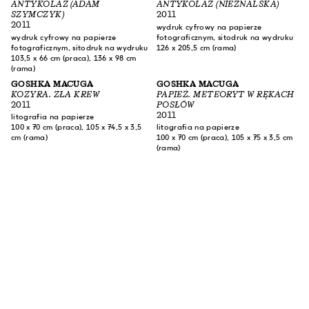
ANTYKOLAŻ (ADAM
ANTYKOLAŻ (NIEZNALSKA)
SZYMCZYK)
2011
2011
wydruk cyfrowy na papierze
wydruk cyfrowy na papierze
fotograficznym, sitodruk na wydruku
fotograficznym, sitodruk na wydruku
126 x 205,5 cm (rama)
103,5 x 66 cm (praca), 136 x 98 cm
(rama)
GOSHKA MACUGA
GOSHKA MACUGA
KOZYRA. ZŁA KREW
PAPIEŻ. METEORYT W RĘKACH
2011
POSŁÓW
2011
litografia na papierze
100 x 70 cm (praca), 105 x 74,5 x 3,5
litografia na papierze
cm (rama)
100 x 70 cm (praca), 105 x 75 x 3,5 cm
(rama)