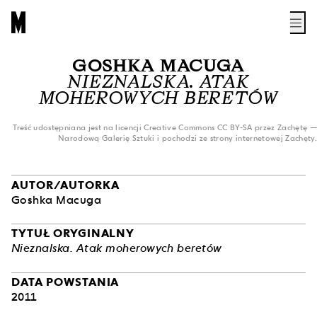
GOSHKA MACUGA
NIEZNALSKA. ATAK
MOHEROWYCH BERETÓW
Treść udostępniana jest na licencji Creative Commons CC BY-SA przez Zachętę —
Narodową Galerię Sztuki i pochodzi ze strony internetowej Zachęty.
AUTOR/AUTORKA
Goshka Macuga
TYTUŁ ORYGINALNY
Nieznalska. Atak moherowych beretów
DATA POWSTANIA
2011