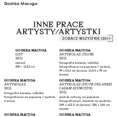
Goshka Macuga
INNE PRACE
ARTYSTY/ARTYSTKI
ZOBACZ WSZYSTKIE (10)
GOSHKA MACUGA
GOSHKA MACUGA
LIST
ANTYKOLAŻ (TŁUM)
2011
2011
żakard
fotografia barwna, odbitka
370 × 1132 cm
fotograficzna na papierze / wydruk
cyfrowy na papierze fotograficznym
79 x 52,2 cm (praca), 110,5 x 79 cm
(rama)
GOSHKA MACUGA
GOSHKA MACUGA
ANTYKOLAŻ
ANTYKOLAŻ (PIOTR UKLAŃSKI
2011
I ADAM SZYMCZYK)
2011
fotografia barwna, odbitka
fotograficzna na papierze / wydruk
wydruk cyfrowy na papierze
cyfrowy na papierze fotograficznym
4 prace
fotograficznym, sitodruk na wydruku
(MSN.K1.432/1); wydruk cyfrowy na
169 x 112,5 cm (praca), 205 x 144 cm
papierze fotograficznym, sitodruk na
(rama)
wydruku (MSN.K1.432/2–
GOSHKA MACUGA
GOSHKA MACUGA
MSN.K1.432/4)