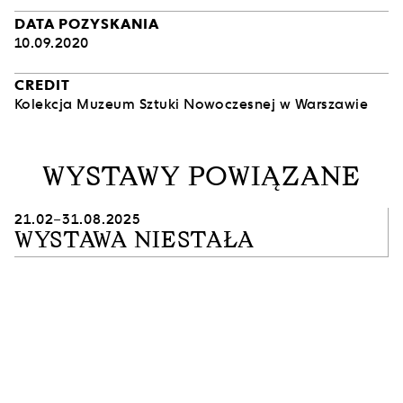
strachu. Od uczucia wewnętrznej zapaści nie uchroni
DATA POZYSKANIA
nawet betonowy but, a właściwie para butów, które,
10.09.2020
zrośnięte jak bliźniaki syjamskie, stanowią pozornie
stabilną podstawę dla bezwładnych kończyn. Można
CREDIT
w te buty wejść i zmierzyć się z przywołanym przez
Kolekcja Muzeum Sztuki Nowoczesnej w Warszawie
artystkę stanem paraliżującej niemocy.
[J.L.]
WYSTAWY POWIĄZANE
21.02–31.08.2025
WYSTAWA NIESTAŁA