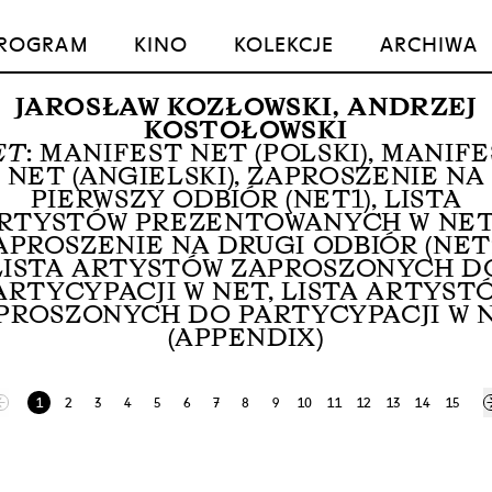
ROGRAM
KINO
KOLEKCJE
ARCHIWA
JAROSŁAW KOZŁOWSKI
,
ANDRZEJ
KOSTOŁOWSKI
ET
: MANIFEST NET (POLSKI), MANIF
NET (ANGIELSKI), ZAPROSZENIE NA
PIERWSZY ODBIÓR (NET1), LISTA
RTYSTÓW PREZENTOWANYCH W NET
APROSZENIE NA DRUGI ODBIÓR (NET2
LISTA ARTYSTÓW ZAPROSZONYCH D
ARTYCYPACJI W NET, LISTA ARTYST
PROSZONYCH DO PARTYCYPACJI W 
(APPENDIX)
1
2
3
4
5
6
7
8
9
10
11
12
13
14
15