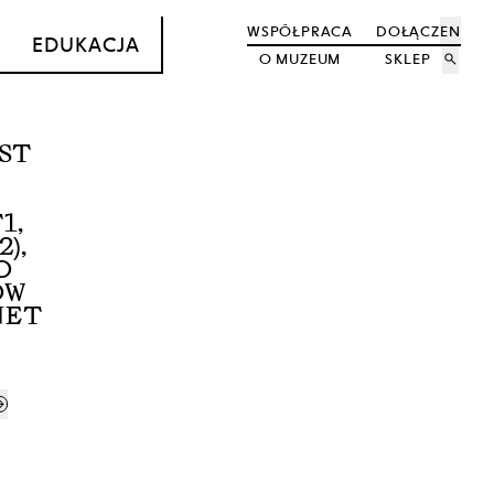
WSPÓŁPRACA
DOŁĄCZ
EN
EDUKACJA
O MUZEUM
SKLEP
search
EST
1,
),
O
ÓW
NET