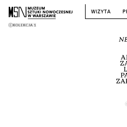
T_GO_TO_CONTENT
WIZYTA
P
KOLEKCJA 1
N
A
Z
P
ZA