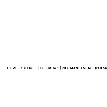
PRACA & WSPÓŁPRACA
YOUTUBE
DEKLARACJA DOSTĘPNOŚCI
POLITYKA PRYWATNOŚCI
OCHRONA DANYCH
OSOBOWYCH
STANDARDY OCHRONY
MAŁOLETNICH
BIULETYN INFORMACJI
PUBLICZNEJ
INWERSJA
POLSKI JĘZYK MIGOWY
|
|
|
HOME
KOLEKCJE
KOLEKCJA 1