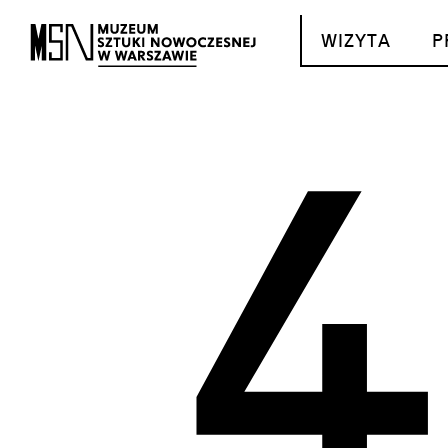
T_GO_TO_CONTENT
WIZYTA
P