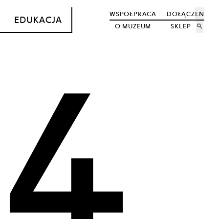
WSPÓŁPRACA
DOŁĄCZ
EN
EDUKACJA
O MUZEUM
SKLEP
search
4