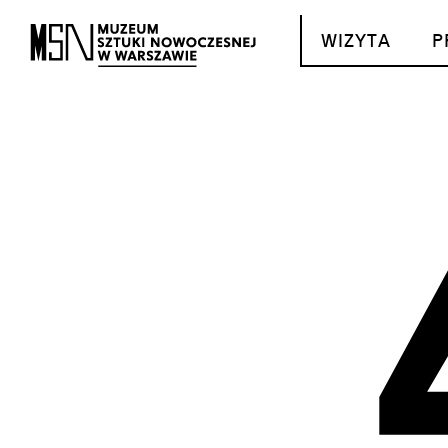
T_GO_TO_CONTENT
WIZYTA
P