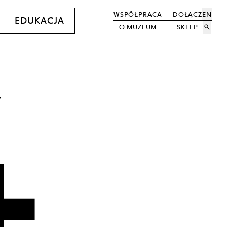
WSPÓŁPRACA
DOŁĄCZ
EN
EDUKACJA
O MUZEUM
SKLEP
search
4