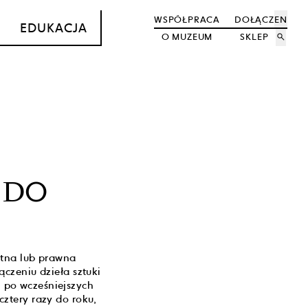
WSPÓŁPRACA
DOŁĄCZ
EN
EDUKACJA
O MUZEUM
SKLEP
search
 DO
atna lub prawna
czeniu dzieła sztuki
 po wcześniejszych
ztery razy do roku,