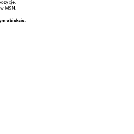
pozycje.
rów MSN
.
ym obiekcie: