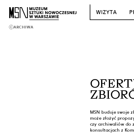
T_GO_TO_CONTENT
WIZYTA
P
ARCHIWA
OFERT
ZBIOR
MSN buduje swoje zb
może złożyć propozy
czy archiwaliów do
konsultacjach z Kom