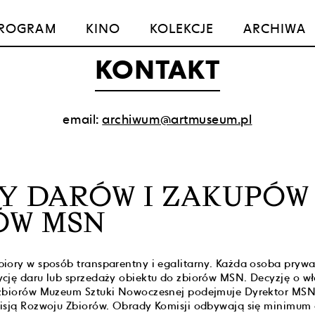
ROGRAM
KINO
KOLEKCJE
ARCHIWA
KONTAKT
email:
archiwum@artmuseum.pl
Y DARÓW I ZAKUPÓW
ÓW MSN
iory w sposób transparentny i egalitarny. Każda osoba pryw
cję daru lub sprzedaży obiektu do zbiorów MSN. Decyzję o włą
 zbiorów Muzeum Sztuki Nowoczesnej podejmuje Dyrektor MSN
isją Rozwoju Zbiorów. Obrady Komisji odbywają się minimum c