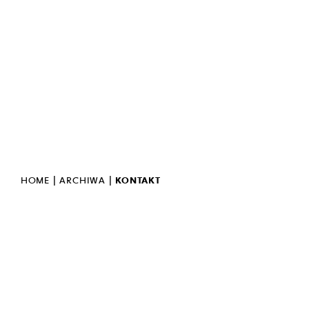
DEKLARACJA DOSTĘPNOŚCI
POLITYKA PRYWATNOŚCI
OCHRONA DANYCH
OSOBOWYCH
STANDARDY OCHRONY
MAŁOLETNICH
BIULETYN INFORMACJI
PUBLICZNEJ
INWERSJA
POLSKI JĘZYK MIGOWY
|
|
HOME
ARCHIWA
KONTAKT