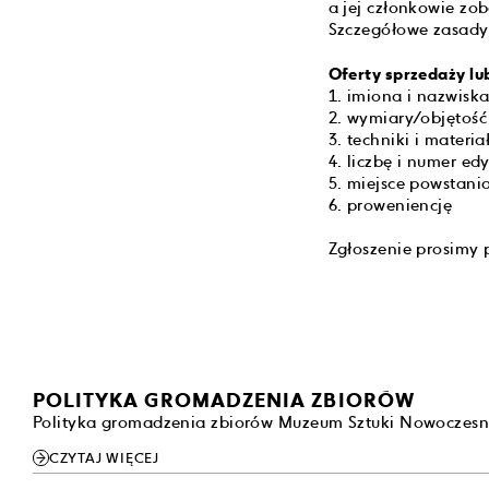
a jej członkowie zo
Szczegółowe zasady
Oferty sprzedaży lu
1. imiona i nazwisk
2. wymiary/objętość
3. techniki i materi
4. liczbę i numer edy
5. miejsce powstani
6. proweniencję
Zgłoszenie prosimy 
POLITYKA GROMADZENIA ZBIORÓW
Polityka gromadzenia zbiorów Muzeum Sztuki Nowoczesn
CZYTAJ WIĘCEJ