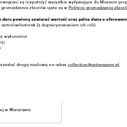
bowiązani są rozpatrzyć wszystkie wpływające do Muzeum pro
 gromadzenia zbiorów ujęte są w
Polityce gromadzenia zbio
b daru powinny zawierać wartość oraz pełne dane o oferowan
a autorów/autorek (z doprecyzowaniem ich roli)
ały wykonania
cji
a
przesłać drogą mailową na adres
collection@artmuseum.pl
.
ej w Warszawie