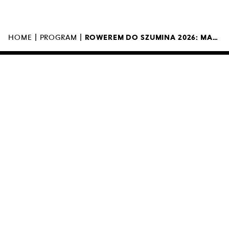
MUZEUM SZTUKI NOWOCZESNEJ W
WARSZAWIE
UL. MARSZAŁKOWSKA 103
00-110 WARSZAWA
|
|
HOME
PROGRAM
ROWEREM DO SZUMINA 2026: MAŁKINIA–SZUMIN–BARCHÓW
MUZEUM JEST OTWARTE
11:00 – 00:00