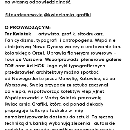
na własną odpowiedzialność.
@tourdevarsovie
@kwiaciarnia_grafiki
O PROWADZĄCYM:
Tor Kwiatek
— artywista, grafik, sitodrukarz.
Fan cyklizmu, typografii i antropogenu. Wspólnie
z inicjatywą Nowe Dynasy walczy o uratowanie toru
kolarskiego Orzeł. Uprawia flaneryzm rowerowy –
Tour de Varsovie. Współprowadzi plenerowe galerie
TOR oraz Ad HOK. Jego cykl typograficznych
przedstawień architektury można spotkać
od Nowego Jorku przez Marsylię, Katowice, aż po
Warszawę. Swoją przygodę ze sztuką zaczynał
od vlepki, współtworząc kolektyw vlep[v]net.
Współprowadzi z Martą Kwiatek pracownię
Kwiaciarnia Grafiki, która od ponad dekady
propaguje kulturę sitodruku w imię
demokratyzowania dostępu do sztuki. Tą ręczną
techniką drukarską wykonują zlecenia i autorskie
projekty, ale przede wszystkim zapraszają osoby