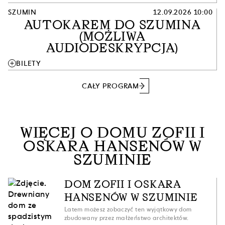
SZUMIN
12.09.2026 10:00
AUTOKAREM DO SZUMINA
(MOŻLIWA
AUDIODESKRYPCJA)
add
BILETY
CAŁY PROGRAM
WIĘCEJ O DOMU ZOFII I
OSKARA HANSENÓW W
SZUMINIE
DOM ZOFII I OSKARA
HANSENÓW W SZUMINIE
Latem możesz zobaczyć ten wyjątkowy dom
zbudowany przez małżeństwo architektów.