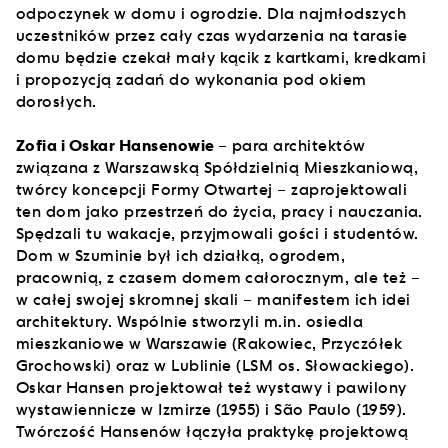
odpoczynek w domu i ogrodzie. Dla najmłodszych
uczestników przez cały czas wydarzenia na tarasie
domu będzie czekał mały kącik z kartkami, kredkami
i propozycją zadań do wykonania pod okiem
dorosłych.
Zofia i Oskar Hansenowie
– para architektów
związana z Warszawską Spółdzielnią Mieszkaniową,
twórcy koncepcji Formy Otwartej – zaprojektowali
ten dom jako przestrzeń do życia, pracy i nauczania.
Spędzali tu wakacje, przyjmowali gości i studentów.
Dom w Szuminie był ich działką, ogrodem,
pracownią, z czasem domem całorocznym, ale też –
w całej swojej skromnej skali – manifestem ich idei
architektury. Wspólnie stworzyli m.in. osiedla
mieszkaniowe w Warszawie (Rakowiec, Przyczółek
Grochowski) oraz w Lublinie (LSM os. Słowackiego).
Oskar Hansen projektował też wystawy i pawilony
wystawiennicze w Izmirze (1955) i São Paulo (1959).
Twórczość Hansenów łączyła praktykę projektową