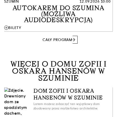
SZUMIN
12.09.2026 10:00
AUTOKAREM DO SZUMINA
(MOŻLIWA
AUDIODESKRYPCJA)
add
BILETY
CAŁY PROGRAM
WIĘCEJ O DOMU ZOFII I
OSKARA HANSENÓW W
SZUMINIE
DOM ZOFII I OSKARA
HANSENÓW W SZUMINIE
Latem możesz zobaczyć ten wyjątkowy dom
zbudowany przez małżeństwo architektów.