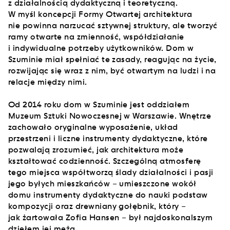
z działalnością dydaktyczną i teoretyczną.
W myśl koncepcji Formy Otwartej architektura
nie powinna narzucać sztywnej struktury, ale tworzyć
ramy otwarte na zmienność, współdziałanie
i indywidualne potrzeby użytkowników. Dom w
Szuminie miał spełniać te zasady, reagując na życie,
rozwijając się wraz z nim, być otwartym na ludzi i na
relacje między nimi.
Od 2014 roku dom w Szuminie jest oddziałem
Muzeum Sztuki Nowoczesnej w Warszawie. Wnętrze
zachowało oryginalne wyposażenie, układ
przestrzeni i liczne instrumenty dydaktyczne, które
pozwalają zrozumieć, jak architektura może
kształtować codzienność. Szczególną atmosferę
tego miejsca współtworzą ślady działalności i pasji
jego byłych mieszkańców – umieszczone wokół
domu instrumenty dydaktyczne do nauki podstaw
kompozycji oraz drewniany gołębnik, który –
jak żartowała Zofia Hansen – był najdoskonalszym
dziełem jej męża.