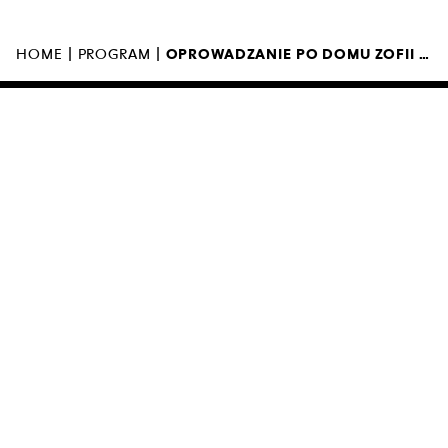
WARSZAWIE
UL. MARSZAŁKOWSKA 103
00-110 WARSZAWA
|
|
HOME
PROGRAM
OPROWADZANIE PO DOMU ZOFII I OSKARA HANSENÓW
MUZEUM ZAMKNIĘTE
KI